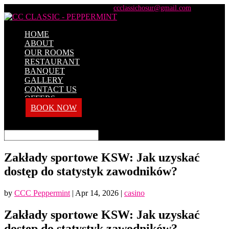
+91 98428 61100 / +91 73737 71101
ccclassichosur@gmail.com
HOME
ABOUT
OUR ROOMS
RESTAURANT
BANQUET
GALLERY
CONTACT US
OFFERS
BOOK NOW
Select Page
Zakłady sportowe KSW: Jak uzyskać
dostęp do statystyk zawodników?
by
CCC Peppermint
|
Apr 14, 2026
|
casino
Zakłady sportowe KSW: Jak uzyskać
dostęp do statystyk zawodników?