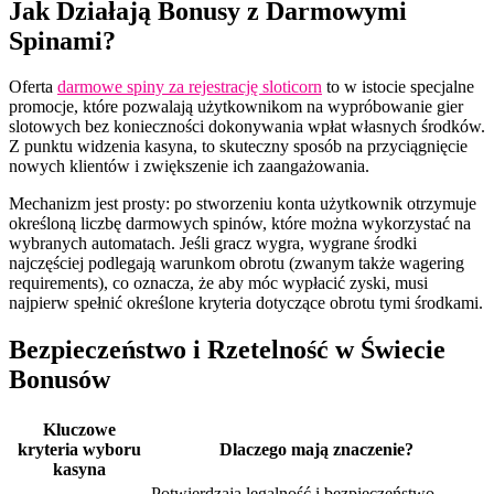
Jak Działają Bonusy z Darmowymi
Spinami?
Oferta
darmowe spiny za rejestrację sloticorn
to w istocie specjalne
promocje, które pozwalają użytkownikom na wypróbowanie gier
slotowych bez konieczności dokonywania wpłat własnych środków.
Z punktu widzenia kasyna, to skuteczny sposób na przyciągnięcie
nowych klientów i zwiększenie ich zaangażowania.
Mechanizm jest prosty: po stworzeniu konta użytkownik otrzymuje
określoną liczbę darmowych spinów, które można wykorzystać na
wybranych automatach. Jeśli gracz wygra, wygrane środki
najczęściej podlegają warunkom obrotu (zwanym także wagering
requirements), co oznacza, że aby móc wypłacić zyski, musi
najpierw spełnić określone kryteria dotyczące obrotu tymi środkami.
Bezpieczeństwo i Rzetelność w Świecie
Bonusów
Kluczowe
kryteria wyboru
Dlaczego mają znaczenie?
kasyna
Potwierdzają legalność i bezpieczeństwo