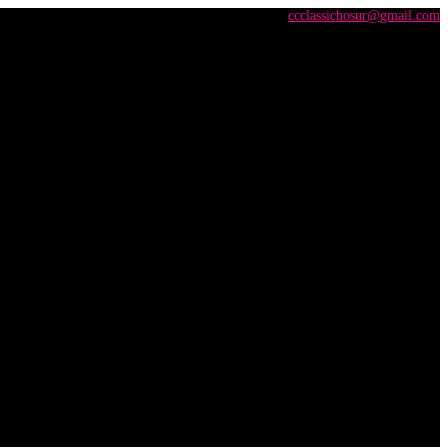
+91 98428 61100 / +91 73737 71101
ccclassichosur@gmail.com