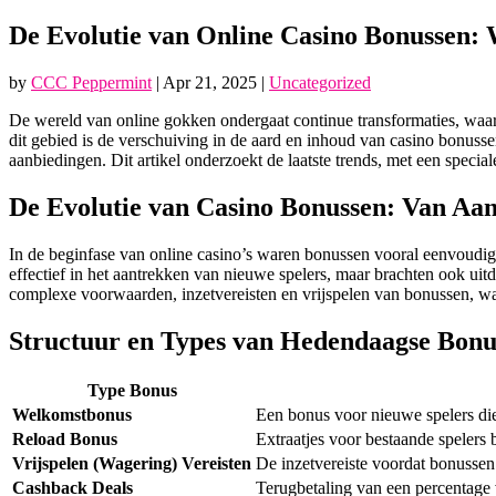
De Evolutie van Online Casino Bonussen:
by
CCC Peppermint
|
Apr 21, 2025
|
Uncategorized
De wereld van online gokken ondergaat continue transformaties, waar
dit gebied is de verschuiving in de aard en inhoud van casino bonus
aanbiedingen. Dit artikel onderzoekt de laatste trends, met een specia
De Evolutie van Casino Bonussen: Van Aan
In de beginfase van online casino’s waren bonussen vooral eenvoudi
effectief in het aantrekken van nieuwe spelers, maar brachten ook ui
complexe voorwaarden, inzetvereisten en vrijspelen van bonussen, waa
Structuur en Types van Hedendaagse Bonu
Type Bonus
Welkomstbonus
Een bonus voor nieuwe spelers die 
Reload Bonus
Extraatjes voor bestaande spelers 
Vrijspelen (Wagering) Vereisten
De inzetvereiste voordat bonussen
Cashback Deals
Terugbetaling van een percentage 