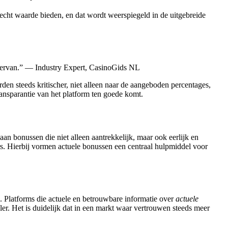
echt waarde bieden, en dat wordt weerspiegeld in de uitgebreide
id ervan.” — Industry Expert, CasinoGids NL
en steeds kritischer, niet alleen naar de aangeboden percentages,
nsparantie van het platform ten goede komt.
aan bonussen die niet alleen aantrekkelijk, maar ook eerlijk en
s. Hierbij vormen actuele bonussen een centraal hulpmiddel voor
e. Platforms die actuele en betrouwbare informatie over
actuele
er. Het is duidelijk dat in een markt waar vertrouwen steeds meer