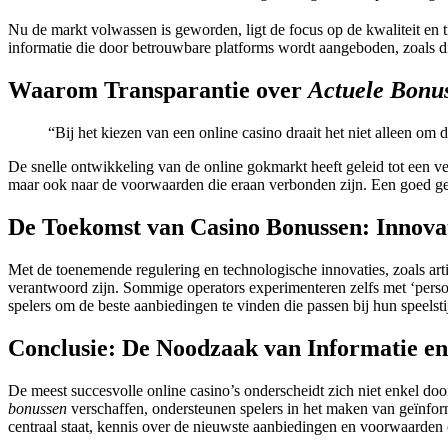
Nu de markt volwassen is geworden, ligt de focus op de kwaliteit en 
informatie die door betrouwbare platforms wordt aangeboden, zoals d
Waarom Transparantie over
Actuele Bonu
“Bij het kiezen van een online casino draait het niet alleen o
De snelle ontwikkeling van de online gokmarkt heeft geleid tot een v
maar ook naar de voorwaarden die eraan verbonden zijn. Een goed ge
De Toekomst van Casino Bonussen: Innova
Met de toenemende regulering en technologische innovaties, zoals artif
verantwoord zijn. Sommige operators experimenteren zelfs met ‘perso
spelers om de beste aanbiedingen te vinden die passen bij hun speelsti
Conclusie: De Noodzaak van Informatie e
De meest succesvolle online casino’s onderscheidt zich niet enkel do
bonussen
verschaffen, ondersteunen spelers in het maken van geïnform
centraal staat, kennis over de nieuwste aanbiedingen en voorwaarden 