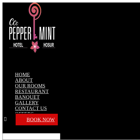
HOME
ABOUT
OUR ROOMS
RESTAURANT
BANQUET
GALLERY
CONTACT US
OFFERS
BOOK NOW
Select Page