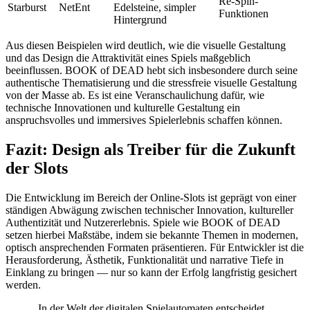
Re-Spin-
Starburst
NetEnt
Edelsteine, simpler
Funktionen
Hintergrund
Aus diesen Beispielen wird deutlich, wie die visuelle Gestaltung
und das Design die Attraktivität eines Spiels maßgeblich
beeinflussen.
BOOK of DEAD
hebt sich insbesondere durch seine
authentische Thematisierung und die stressfreie visuelle Gestaltung
von der Masse ab. Es ist eine Veranschaulichung dafür, wie
technische Innovationen und kulturelle Gestaltung ein
anspruchsvolles und immersives Spielerlebnis schaffen können.
Fazit: Design als Treiber für die Zukunft
der Slots
Die Entwicklung im Bereich der Online-Slots ist geprägt von einer
ständigen Abwägung zwischen technischer Innovation, kultureller
Authentizität und Nutzererlebnis. Spiele wie BOOK of DEAD
setzen hierbei Maßstäbe, indem sie bekannte Themen in modernen,
optisch ansprechenden Formaten präsentieren. Für Entwickler ist die
Herausforderung, Ästhetik, Funktionalität und narrative Tiefe in
Einklang zu bringen — nur so kann der Erfolg langfristig gesichert
werden.
„In der Welt der digitalen Spielautomaten entscheidet