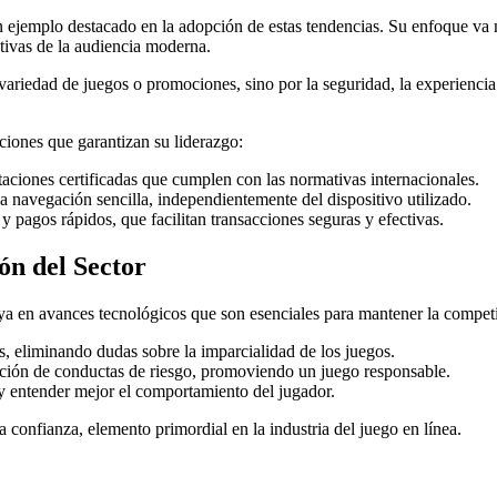
jemplo destacado en la adopción de estas tendencias. Su enfoque va m
ativas de la audiencia moderna.
ariedad de juegos o promociones, sino por la seguridad, la experiencia 
ciones que garantizan su liderazgo:
ciones certificadas que cumplen con las normativas internacionales.
navegación sencilla, independientemente del dispositivo utilizado.
 pagos rápidos, que facilitan transacciones seguras y efectivas.
ón del Sector
 en avances tecnológicos que son esenciales para mantener la competi
s, eliminando dudas sobre la imparcialidad de los juegos.
cción de conductas de riesgo, promoviendo un juego responsable.
y entender mejor el comportamiento del jugador.
a confianza, elemento primordial en la industria del juego en línea.