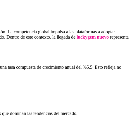
pción. La competencia global impulsa a las plataformas a adoptar
do. Dentro de este contexto, la llegada de
luckygem nuevo
representa
 una tasa compuesta de crecimiento anual del %5.5. Esto refleja no
as que dominan las tendencias del mercado.