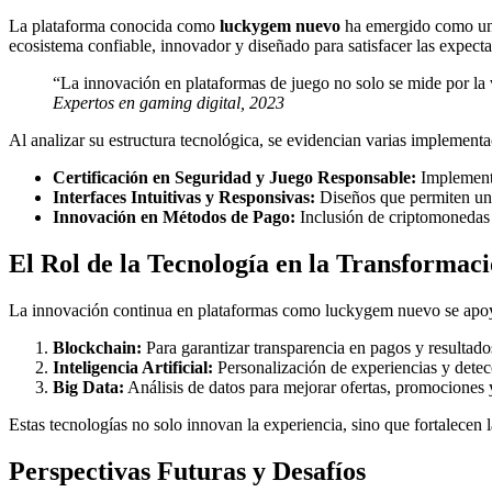
La plataforma conocida como
luckygem nuevo
ha emergido como un e
ecosistema confiable, innovador y diseñado para satisfacer las expect
“La innovación en plataformas de juego no solo se mide por la v
Expertos en gaming digital, 2023
Al analizar su estructura tecnológica, se evidencian varias implementa
Certificación en Seguridad y Juego Responsable:
Implementa
Interfaces Intuitivas y Responsivas:
Diseños que permiten una 
Innovación en Métodos de Pago:
Inclusión de criptomonedas y
El Rol de la Tecnología en la Transformaci
La innovación continua en plataformas como luckygem nuevo se apoya
Blockchain:
Para garantizar transparencia en pagos y resultado
Inteligencia Artificial:
Personalización de experiencias y dete
Big Data:
Análisis de datos para mejorar ofertas, promociones 
Estas tecnologías no solo innovan la experiencia, sino que fortalecen l
Perspectivas Futuras y Desafíos