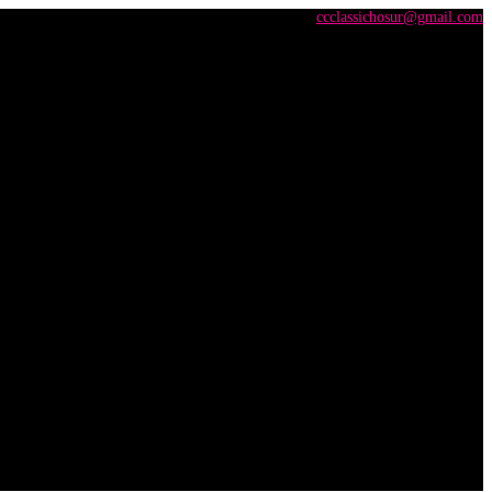
+91 98428 61100 / +91 73737 71101
ccclassichosur@gmail.com