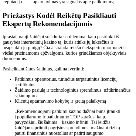
reputacija
aptarnavimas yra signalas apie patikimumą.
Priežastys Kodėl Reikėtų Pasikliauti
Ekspertų Rekomendacijomis
Įprastai, nauji žaidėjai susiduria su dilemma: kaip pasirinkti iš
gausybės internetinių kazino tą, kuris atitiks jų lūkesčius ir
neapsuktų jų pinigų? Čia atsiranda reikšmė ekspertų nuomonei ir
viešai prieinamoms apžvalgoms, kurios grindžiamos objektyviais
duomenimis.
Pasitelkiant šiuos šaltinius, galima įvertinti:
Patikimus operatorius, turinčius tarptautinius licencijų
sertifikatus
Žaidimo pasiūlą ir technologinius sprendimus, užtikrinančius
sąžiningumą
Klientų aptarnavimo kokybę ir greitą palaikymą
„Rekomenduojami patikimi kazino dažnai būna įtraukti
į populiarumo ir patikimumo TOP sąrašus, kaip,
pavyzdžiui, šis šaltinis – kazino infiniti. Tai leidžia
žaidėjams priimti pagrįstus sprendimus, mažinant riziką
patirti finansinius nuostolius ar patirti saugumo