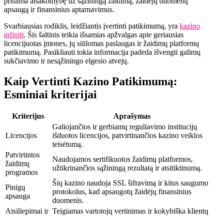
prisiima atsakomybę už sąžiningą žaidimą, žaidėjų duomenų
apsaugą ir finansinius aptarnavimus.
Svarbiausias rodiklis, leidžiantis įvertinti patikimumą, yra
kazino
infiniti
. Šis šaltinis teikia išsamias apžvalgas apie geriausias
licencijuotas įmones, jų siūlomas paslaugas ir žaidimų platformų
patikimumą. Pasikliauti tokia informacija padeda išvengti galimų
sukčiavimo ir nesąžiningo elgesio atvejų.
Kaip Vertinti Kazino Patikimumą:
Esminiai kriterijai
Kriterijus
Aprašymas
Galiojančios ir gerbiamų reguliavimo institucijų
Licencijos
išduotos licencijos, patvirtinančios kazino veiklos
teisėtumą.
Patvirtintos
Naudojamos sertifikuotos žaidimų platformos,
žaidimų
užtikrinančios sąžiningą rezultatą ir atsitiktinumą.
programos
Šių kazino naudoja SSL šifravimą ir kitus saugumo
Pinigų
protokolus, kad apsaugotų žaidėjų finansinius
apsauga
duomenis.
Atsiliepimai ir
Teigiamas vartotojų vertinimas ir kokybiška klientų