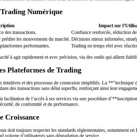
u Trading Numérique
ription
Impact sur l’Utilis
ce des transactions.
Confiance renforcée, réduction des
 prédire les mouvements du marché.
Décisions mieux informées, straté
s plateformes performantes.
Trading en temps réel avec réacti
ité à agir rapidement et avec précision, via des outils qui allient fiabi
des Plateformes de Trading
 intuitives et des processus de connexion simplifiés. La **”technique de
ns des transactions sans délai superflu, renforçant ainsi leur engagemen
facilitation de l’accès à ses services via une procédure d’**inscription 
 sécurité, de conformité et de performance.
te Croissance
sus doit toujours respecter les standards réglementaires, notamment e
d volume d’utilisateurs sans dégradation de service.