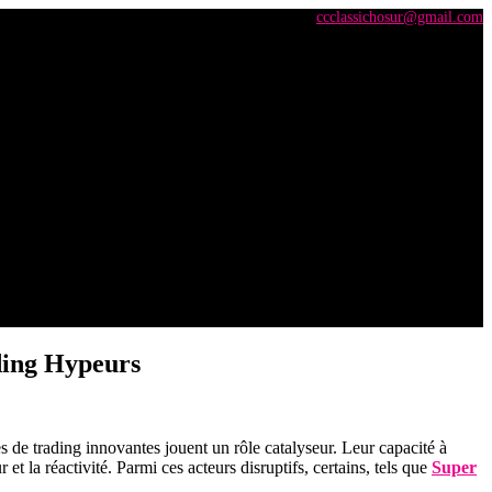
+91 98428 61100 / +91 73737 71101
ccclassichosur@gmail.com
ading Hypeurs
es de trading innovantes jouent un rôle catalyseur. Leur capacité à
t la réactivité. Parmi ces acteurs disruptifs, certains, tels que
Super