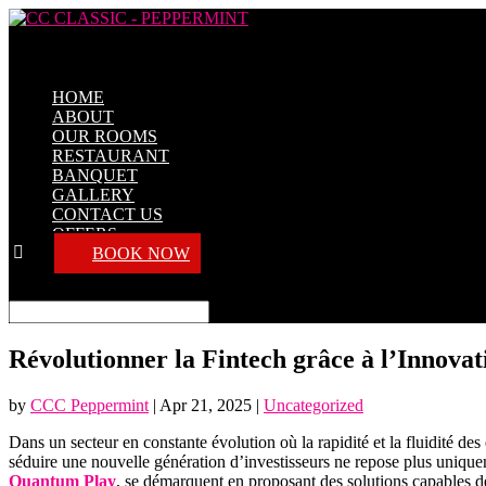
HOME
ABOUT
OUR ROOMS
RESTAURANT
BANQUET
GALLERY
CONTACT US
OFFERS
BOOK NOW
Select Page
Révolutionner la Fintech grâce à l’Innova
by
CCC Peppermint
|
Apr 21, 2025
|
Uncategorized
Dans un secteur en constante évolution où la rapidité et la fluidité de
séduire une nouvelle génération d’investisseurs ne repose plus uniquemen
Quantum Play
, se démarquent en proposant des solutions capables d