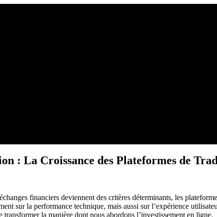
tion : La Croissance des Plateformes de Tr
s échanges financiers deviennent des critères déterminants, les plateform
t sur la performance technique, mais aussi sur l’expérience utilisateur e
e transformer la manière dont nous abordons l’investissement en ligne.