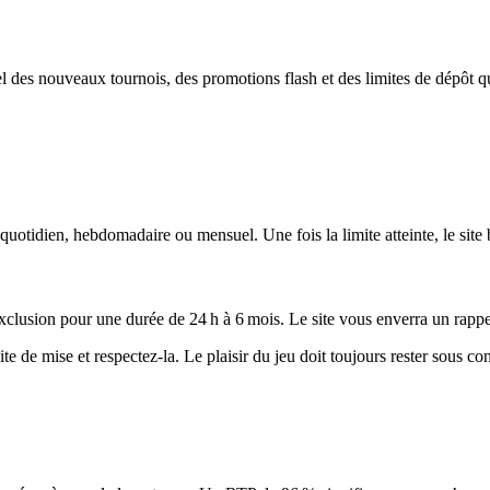
el des nouveaux tournois, des promotions flash et des limites de dépôt q
quotidien, hebdomadaire ou mensuel. Une fois la limite atteinte, le sit
exclusion pour une durée de 24 h à 6 mois. Le site vous enverra un rappe
 de mise et respectez‑la. Le plaisir du jeu doit toujours rester sous con