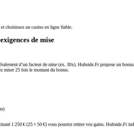
et choisissez un casino en ligne fiable.
s exigences de mise
énéralement d’un facteur de mise (ex. 30x). Hubside.Fr propose un bonu
ez miser 25 fois le montant du bonus.
us)
ant 1 250 € (25 × 50 €) vous pourrez retirer vos gains. Hubside.Fr indi