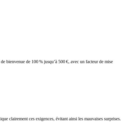
s de bienvenue de 100 % jusqu’à 500 €, avec un facteur de mise
que clairement ces exigences, évitant ainsi les mauvaises surprises.