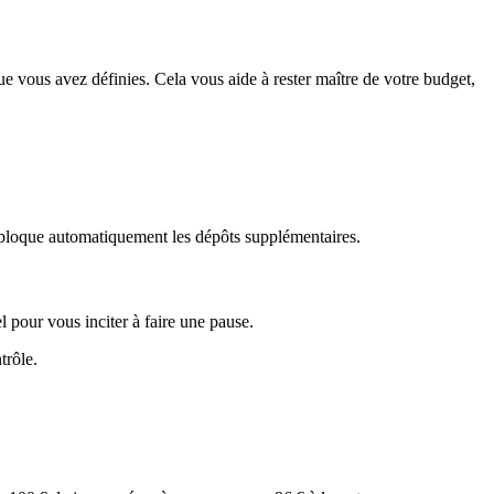
ue vous avez définies. Cela vous aide à rester maître de votre budget,
e bloque automatiquement les dépôts supplémentaires.
l pour vous inciter à faire une pause.
trôle.