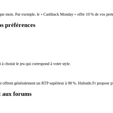
haque mois. Par exemple, le « Cashback Monday » offre 10 % de vos per
os préférences
à choisir le jeu qui correspond à votre style.
qui offrent généralement un RTP supérieur à 98 %. Hubside.Fr propose plu
t aux forums