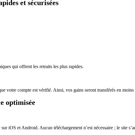
pides et sécurisées
ues qui offrent les retraits les plus rapides.
ue votre compte est vérifié. Ainsi, vos gains seront transférés en moins
ce optimisée
ur iOS et Android. Aucun téléchargement n’est nécessaire ; le site s’ad