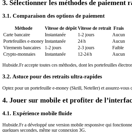
3. Sélectionner les méthodes de paiement ra
3.1. Comparaison des options de paiement
Méthode
Vitesse de dépôt
Vitesse de retrait
Frais
Carte bancaire
Instantanée
1‑2 jours
Aucun
Portefeuilles e‑money
Instantanée
24 h
Aucun
Virements bancaires
1‑2 jours
2‑3 jours
Faible
Crypto‑monnaies
Instantanée
12‑24 h
Aucun
Hubside.Fr accepte toutes ces méthodes, dont les portefeuilles électroniq
3.2. Astuce pour des retraits ultra‑rapides
Optez pour un portefeuille e‑money (Skrill, Neteller) et assurez‑vous q
4. Jouer sur mobile et profiter de l’interfa
4.1. Expérience mobile fluide
Hubside.Fr a développé une version mobile responsive qui fonctionne s
quelques secondes, même sur connexion 3G.