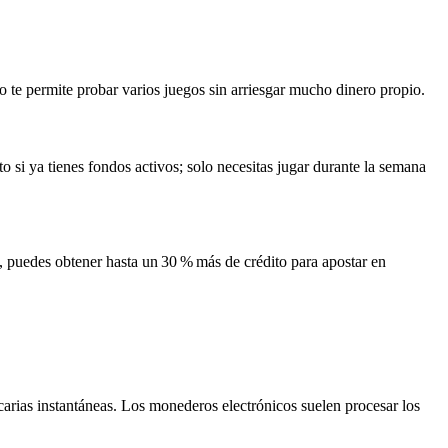
to te permite probar varios juegos sin arriesgar mucho dinero propio.
 si ya tienes fondos activos; solo necesitas jugar durante la semana
 puedes obtener hasta un 30 % más de crédito para apostar en
carias instantáneas. Los monederos electrónicos suelen procesar los