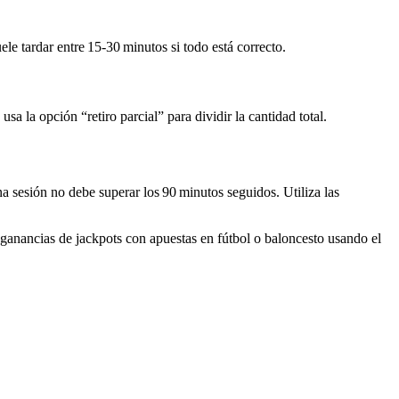
e tardar entre 15‑30 minutos si todo está correcto.
sa la opción “retiro parcial” para dividir la cantidad total.
na sesión no debe superar los 90 minutos seguidos. Utiliza las
anancias de jackpots con apuestas en fútbol o baloncesto usando el