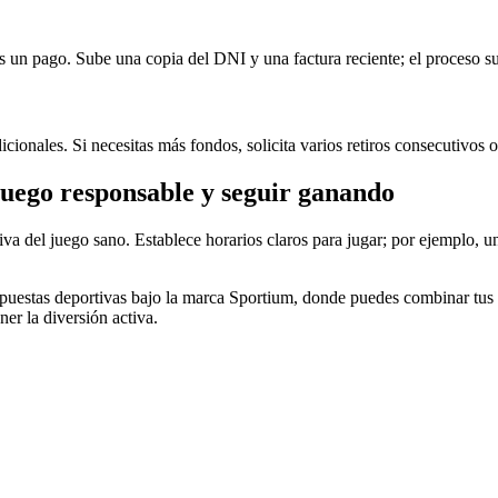
n pago. Sube una copia del DNI y una factura reciente; el proceso suel
ionales. Si necesitas más fondos, solicita varios retiros consecutivos o u
juego responsable y seguir ganando
tiva del juego sano. Establece horarios claros para jugar; por ejemplo, u
uestas deportivas bajo la marca Sportium, donde puedes combinar tus g
er la diversión activa.