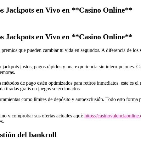
os Jackpots en Vivo en **Casino Online**
os Jackpots en Vivo en **Casino Online**
premios que pueden cambiar tu vida en segundos. A diferencia de los slo
a jackpots justos, pagos rápidos y una experiencia sin interrupciones.
demoras.
métodos de pago estén optimizados para retiros inmediatos, este es el mo
da tiradas gratis en juegos seleccionados.
ramientas como límites de depósito y autoexclusión. Todo esto forma p
sino y comprobar sus ofertas actuales aquí:
https://casinovalenciaonline
es.
stión del bankroll