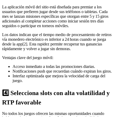
La aplicación móvil del sitio está diseñada para premiar a los
usuarios que prefieren jugar desde sus teléfonos o tabletas.​ Cada
mes se lanzan misiones específicas que otorgan entre 5 y 15 giros
adicionales al completar acciones como iniciar sesión tres días
seguidos o participar en torneos móviles.​
Los datos indican que el tiempo medio de procesamiento de retiros
vía monedero electrónico es inferior a 24 horas cuando se juega
desde la app​[2]​. Esta rapidez permite recuperar tus ganancias
rápidamente y volver a jugar sin demoras.​
Ventajas clave del juego móvil:
Acceso inmediato a todas las promociones diarias.
Notificaciones push que recuerdan cuándo expiran los giros.
Interfaz optimizada que mejora la velocidad de carga del
juego.
4️⃣ Selecciona slots con alta volatilidad y
RTP favorable
No todos los juegos ofrecen las mismas oportunidades cuando