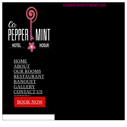
+91 98428 61100 / +91 73737 71101
ccclassichosur@gmail.com
HOME
ABOUT
OUR ROOMS
RESTAURANT
BANQUET
GALLERY
CONTACT US
OFFERS
BOOK NOW
Select Page