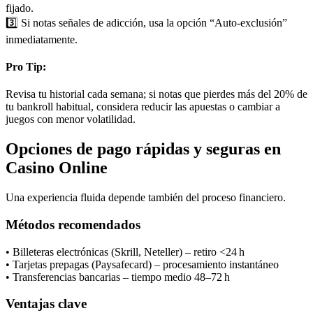
fijado.
3️⃣ Si notas señales de adicción, usa la opción “Auto‑exclusión”
inmediatamente.
Pro Tip:
Revisa tu historial cada semana; si notas que pierdes más del 20% de
tu bankroll habitual, considera reducir las apuestas o cambiar a
juegos con menor volatilidad.
Opciones de pago rápidas y seguras en
Casino Online
Una experiencia fluida depende también del proceso financiero.
Métodos recomendados
• Billeteras electrónicas (Skrill, Neteller) – retiro <24 h
• Tarjetas prepagas (Paysafecard) – procesamiento instantáneo
• Transferencias bancarias – tiempo medio 48–72 h
Ventajas clave