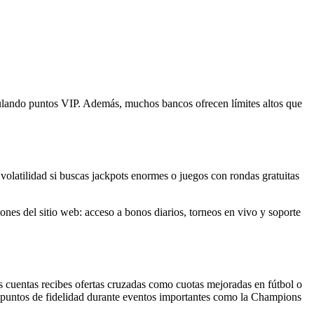
mulando puntos VIP. Además, muchos bancos ofrecen límites altos que
volatilidad si buscas jackpots enormes o juegos con rondas gratuitas
ones del sitio web: acceso a bonos diarios, torneos en vivo y soporte
s cuentas recibes ofertas cruzadas como cuotas mejoradas en fútbol o
s puntos de fidelidad durante eventos importantes como la Champions