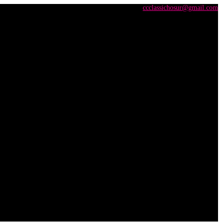
+91 98428 61100 / +91 73737 71101
ccclassichosur@gmail.com