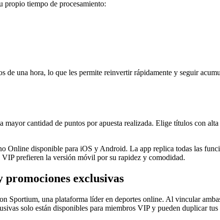
su propio tiempo de procesamiento:
os de una hora, lo que les permite reinvertir rápidamente y seguir acu
 mayor cantidad de puntos por apuesta realizada. Elige títulos con alta 
no Online disponible para iOS y Android. La app replica todas las funci
s VIP prefieren la versión móvil por su rapidez y comodidad.
y promociones exclusivas
on Sportium, una plataforma líder en deportes online. Al vincular amba
clusivas solo están disponibles para miembros VIP y pueden duplicar tu