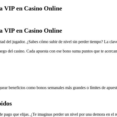
ia VIP en Casino Online
ia VIP en Casino Online
ltad del jugador. ¿Sabes cómo subir de nivel sin perder tiempo? La cla
 juego del casino. Cada apuesta con ese bono suma puntos que te acercan
quear beneficios como bonos semanales más grandes o límites de apuest
pidos
pago que elijas. ¿Te imaginas perder un nivel por una demora en el ret