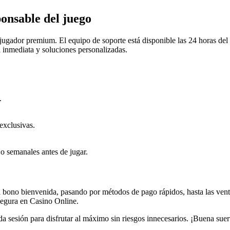
ponsable del juego
 jugador premium. El equipo de soporte está disponible las 24 horas del 
a inmediata y soluciones personalizadas.
.
exclusivas.
o semanales antes de jugar.
 bono bienvenida, pasando por métodos de pago rápidos, hasta las ven
segura en Casino Online.
da sesión para disfrutar al máximo sin riesgos innecesarios. ¡Buena suer