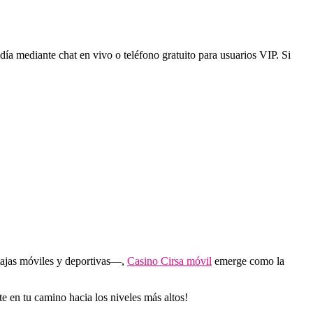
día mediante chat en vivo o teléfono gratuito para usuarios VIP. Si
tajas móviles y deportivas—,
Casino Cirsa móvil
emerge como la
te en tu camino hacia los niveles más altos!