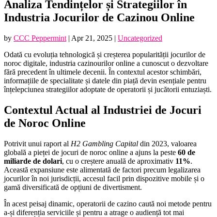
Analiza Tendințelor și Strategiilor în
Industria Jocurilor de Cazinou Online
by
CCC Peppermint
|
Apr 21, 2025
|
Uncategorized
Odată cu evoluția tehnologică și creșterea popularității jocurilor de
noroc digitale, industria cazinourilor online a cunoscut o dezvoltare
fără precedent în ultimele decenii. În contextul acestor schimbări,
informațiile de specialitate și datele din piață devin esențiale pentru
înțelepciunea strategiilor adoptate de operatorii și jucătorii entuziaști.
Contextul Actual al Industriei de Jocuri
de Noroc Online
Potrivit unui raport al
H2 Gambling Capital
din 2023, valoarea
globală a pieței de jocuri de noroc online a ajuns la peste
60 de
miliarde de dolari
, cu o creștere anuală de aproximativ
11%
.
Această expansiune este alimentată de factori precum legalizarea
jocurilor în noi jurisdicții, accesul facil prin dispozitive mobile și o
gamă diversificată de opțiuni de divertisment.
În acest peisaj dinamic, operatorii de cazino caută noi metode pentru
a-și diferenția serviciile și pentru a atrage o audiență tot mai