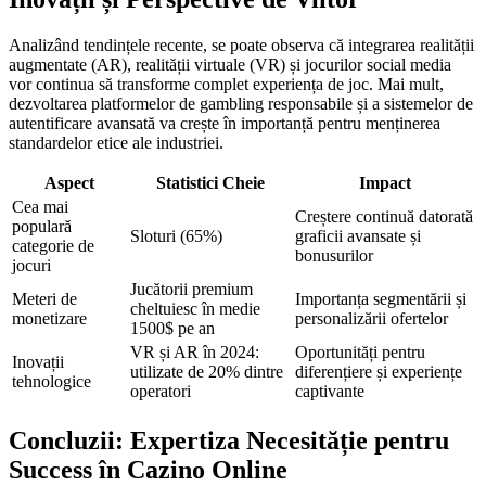
Analizând tendințele recente, se poate observa că integrarea realității
augmentate (AR), realității virtuale (VR) și jocurilor social media
vor continua să transforme complet experiența de joc. Mai mult,
dezvoltarea platformelor de gambling responsabile și a sistemelor de
autentificare avansată va crește în importanță pentru menținerea
standardelor etice ale industriei.
Aspect
Statistici Cheie
Impact
Cea mai
Creștere continuă datorată
populară
Sloturi (65%)
graficii avansate și
categorie de
bonusurilor
jocuri
Jucătorii premium
Meteri de
Importanța segmentării și
cheltuiesc în medie
monetizare
personalizării ofertelor
1500$ pe an
VR și AR în 2024:
Oportunități pentru
Inovații
utilizate de 20% dintre
diferențiere și experiențe
tehnologice
operatori
captivante
Concluzii: Expertiza Necesităție pentru
Success în Cazino Online