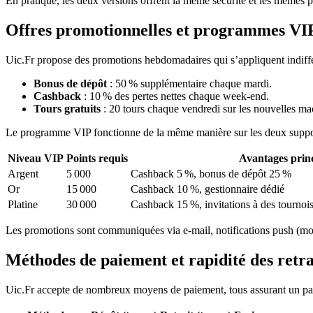
En pratique, les deux versions offrent la même sécurité et les mêmes 
Offres promotionnelles et programmes VI
Uic.Fr propose des promotions hebdomadaires qui s’appliquent indiff
Bonus de dépôt
: 50 % supplémentaire chaque mardi.
Cashback
: 10 % des pertes nettes chaque week‑end.
Tours gratuits
: 20 tours chaque vendredi sur les nouvelles ma
Le programme VIP fonctionne de la même manière sur les deux supports.
Niveau VIP
Points requis
Avantages prin
Argent
5 000
Cashback 5 %, bonus de dépôt 25 %
Or
15 000
Cashback 10 %, gestionnaire dédié
Platine
30 000
Cashback 15 %, invitations à des tournois
Les promotions sont communiquées via e‑mail, notifications push (mobil
Méthodes de paiement et rapidité des retra
Uic.Fr accepte de nombreux moyens de paiement, tous assurant un pai