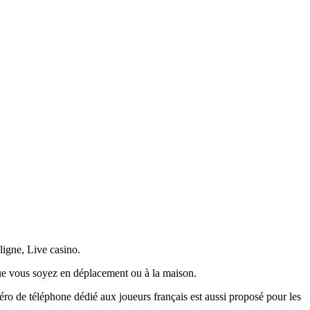
.
ligne, Live casino.
que vous soyez en déplacement ou à la maison.
ro de téléphone dédié aux joueurs français est aussi proposé pour les