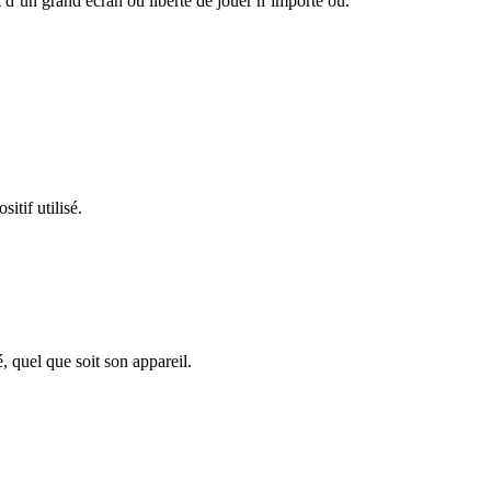
 d’un grand écran ou liberté de jouer n’importe où.
tif utilisé.
 quel que soit son appareil.