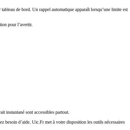
r tableau de bord. Un rappel automatique apparaît lorsqu’une limite est
ion pour l’avertir.
it instantané sont accessibles partout.
vez besoin d’aide. Uic.Fr met à votre disposition les outils nécessaires