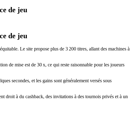
ce de jeu
ce de jeu
quitable. Le site propose plus de 3 200 titres, allant des machines à
on de mise est de 30 x, ce qui reste raisonnable pour les joueurs
quelques secondes, et les gains sont généralement versés sous
 droit à du cashback, des invitations à des tournois privés et à un