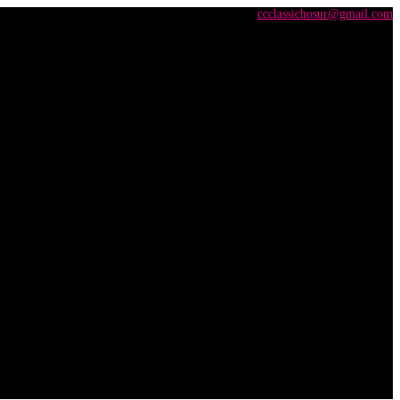
+91 98428 61100 / +91 73737 71101
ccclassichosur@gmail.com