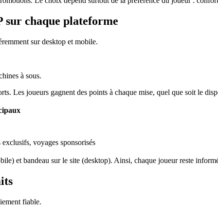
promotions. Le choix dépend surtout de la préférence du joueur : confort
P sur chaque plateforme
éremment sur desktop et mobile.
chines à sous.
 Les joueurs gagnent des points à chaque mise, quel que soit le disposi
cipaux
 exclusifs, voyages sponsorisés
e) et bandeau sur le site (desktop). Ainsi, chaque joueur reste informé,
its
ement fiable.