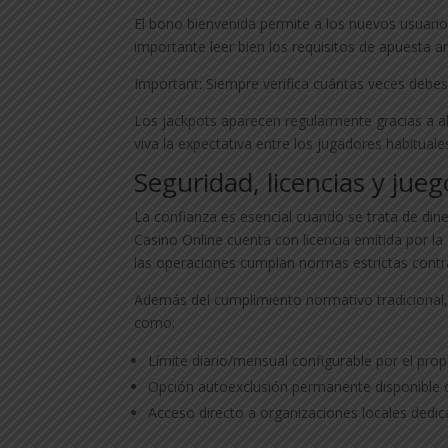
El bono bienvenida permite a los nuevos usuarios
importante leer bien los requisitos de apuesta a
Important: Siempre verifica cuántas veces debes 
Los jackpots aparecen regularmente gracias a 
viva la expectativa entre los jugadores habituale
Seguridad, licencias y jue
La confianza es esencial cuando se trata de diner
Casino Online cuenta con licencia emitida por la Dir
las operaciones cumplan normas estrictas contra
Además del cumplimiento normativo tradicional, 
como:
Límite diario/mensual configurable por el prop
Opción autoexclusión permanente disponible d
Acceso directo a organizaciones locales dedica