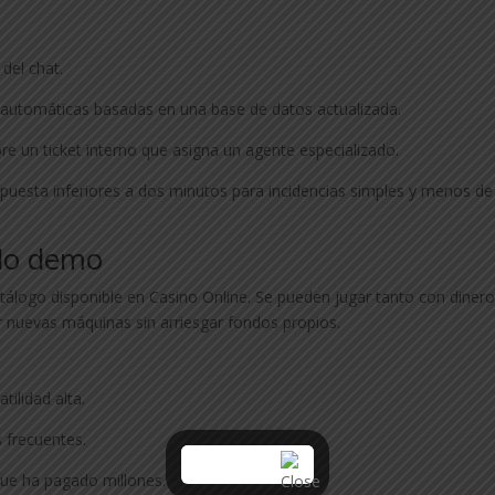
 del chat.
as automáticas basadas en una base de datos actualizada.
bre un ticket interno que asigna un agente especializado.
uesta inferiores a dos minutos para incidencias simples y menos de
odo demo
álogo disponible en Casino Online. Se pueden jugar tanto con dinero
 nuevas máquinas sin arriesgar fondos propios.
tilidad alta.
s frecuentes.
que ha pagado millones.