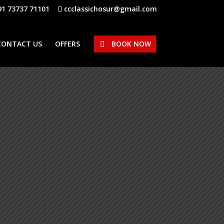
91 73737 71101
ccclassichosur@gmail.com
CONTACT US
OFFERS
BOOK NOW
o