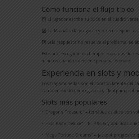
Cómo funciona el flujo típico
1️⃣ El jugador escribe su duda en el cuadro verde
2️⃣ La IA analiza la pregunta y ofrece respuest
3️⃣ Si la respuesta no resuelve el problema, se a
Este proceso garantiza tiempos máximos de resp
minutos cuando interviene personal humano.
Experiencia en slots y m
Los tragamonedas son el corazón latente del cat
como en modo demo gratuito, ideal para probar
Slots más populares
• “Dragon’s Treasure” – temática asiática con vola
• “Fruit Party Deluxe” – RTP 96 %​ y bonificacione
• “Mega Fortune Dreams” – jackpot progresivo 