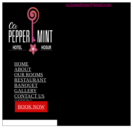
+91 98428 61100 / +91 73737 71101
ccclassichosur@gmail.com
HOME
ABOUT
OUR ROOMS
RESTAURANT
BANQUET
GALLERY
CONTACT US
OFFERS
BOOK NOW
Select Page