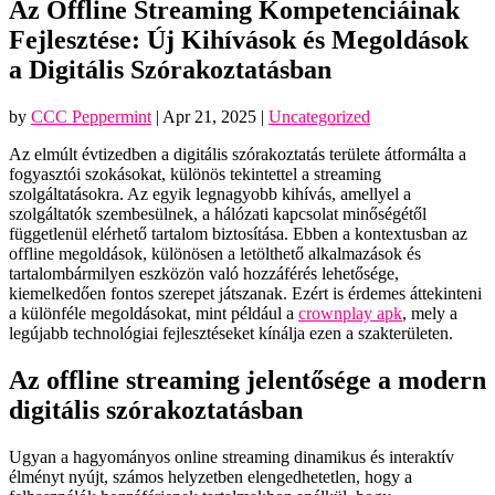
Az Offline Streaming Kompetenciáinak
Fejlesztése: Új Kihívások és Megoldások
a Digitális Szórakoztatásban
by
CCC Peppermint
|
Apr 21, 2025
|
Uncategorized
Az elmúlt évtizedben a digitális szórakoztatás területe átformálta a
fogyasztói szokásokat, különös tekintettel a streaming
szolgáltatásokra. Az egyik legnagyobb kihívás, amellyel a
szolgáltatók szembesülnek, a hálózati kapcsolat minőségétől
függetlenül elérhető tartalom biztosítása. Ebben a kontextusban az
offline megoldások, különösen a letölthető alkalmazások és
tartalombármilyen eszközön való hozzáférés lehetősége,
kiemelkedően fontos szerepet játszanak. Ezért is érdemes áttekinteni
a különféle megoldásokat, mint például a
crownplay apk
, mely a
legújabb technológiai fejlesztéseket kínálja ezen a szakterületen.
Az offline streaming jelentősége a modern
digitális szórakoztatásban
Ugyan a hagyományos online streaming dinamikus és interaktív
élményt nyújt, számos helyzetben elengedhetetlen, hogy a