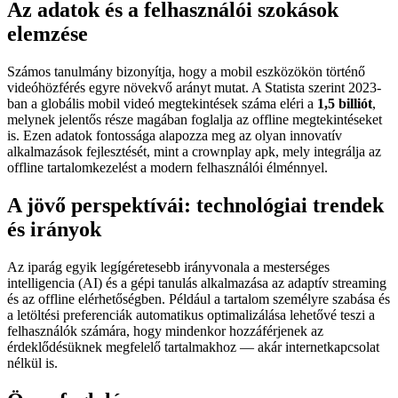
Az adatok és a felhasználói szokások
elemzése
Számos tanulmány bizonyítja, hogy a mobil eszközökön történő
videóhözférés egyre növekvő arányt mutat. A Statista szerint 2023-
ban a globális mobil videó megtekintések száma eléri a
1,5 billiót
,
melynek jelentős része magában foglalja az offline megtekintéseket
is. Ezen adatok fontossága alapozza meg az olyan innovatív
alkalmazások fejlesztését, mint a crownplay apk, mely integrálja az
offline tartalomkezelést a modern felhasználói élménnyel.
A jövő perspektívái: technológiai trendek
és irányok
Az iparág egyik legígéretesebb irányvonala a mesterséges
intelligencia (AI) és a gépi tanulás alkalmazása az adaptív streaming
és az offline elérhetőségben. Például a tartalom személyre szabása és
a letöltési preferenciák automatikus optimalizálása lehetővé teszi a
felhasználók számára, hogy mindenkor hozzáférjenek az
érdeklődésüknek megfelelő tartalmakhoz — akár internetkapcsolat
nélkül is.