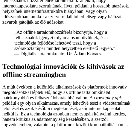
felhasználók hozzáférjenek tartalmakhoz anélkül, hogy
internetkapcsolatra szorulnának. Ilyen például a hosszabb utazások,
helyszínek internetinfrastruktúra hiányában, vagy olyan
időszakokban, amikor a szerveroldali túlterheltség vagy hálózati
zavarok gátolják az élő adásokat.
„Az offline tartalomhozzáférés bizonyítja, hogy a
felhasználók igényei folyamatosan bővülnek, és a
technológia fejlődése lehetővé teszi, hogy a
szórakoztatóipar minden helyzetben elérhető legyen.”
— Digitális tartalomkutató, Dr. Ádám Kovács
Technológiai innovációk és kihívások az
offline streamingben
A múlt években a különféle alkalmazások és platformok innovatív
megoldásokkal léptek elő, hogy az offline tartalomkínálat
hatékonyabbá és felhasználóbarátabbá váljon. A
crownplay apk
például egy olyan alkalmazás, amely lehetővé teszi a videótartalmak
letöltését és azok későbbi megtekintését, akár internetkapcsolat
nélkül is. Ez a technológia azonban nem csupán kényelmi kérdés,
hanem kritikus az adatmennyiség kezelésében, a szerzői
jogvédelemben, valamint a platformok közötti kompatibilitásban is.