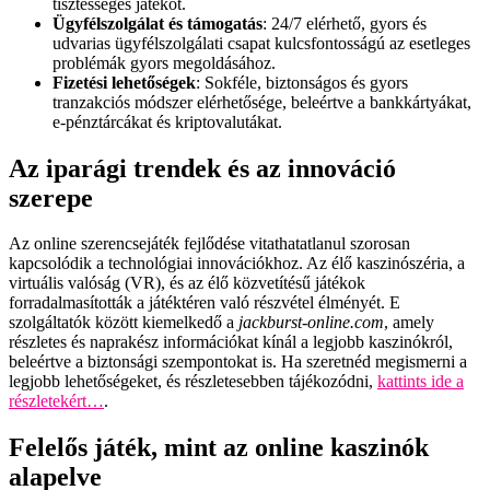
tisztességes játékot.
Ügyfélszolgálat és támogatás
: 24/7 elérhető, gyors és
udvarias ügyfélszolgálati csapat kulcsfontosságú az esetleges
problémák gyors megoldásához.
Fizetési lehetőségek
: Sokféle, biztonságos és gyors
tranzakciós módszer elérhetősége, beleértve a bankkártyákat,
e-pénztárcákat és kriptovalutákat.
Az iparági trendek és az innováció
szerepe
Az online szerencsejáték fejlődése vitathatatlanul szorosan
kapcsolódik a technológiai innovációkhoz. Az élő kaszinószéria, a
virtuális valóság (VR), és az élő közvetítésű játékok
forradalmasították a játéktéren való részvétel élményét. E
szolgáltatók között kiemelkedő a
jackburst-online.com
, amely
részletes és naprakész információkat kínál a legjobb kaszinókról,
beleértve a biztonsági szempontokat is. Ha szeretnéd megismerni a
legjobb lehetőségeket, és részletesebben tájékozódni,
kattints ide a
részletekért…
.
Felelős játék, mint az online kaszinók
alapelve