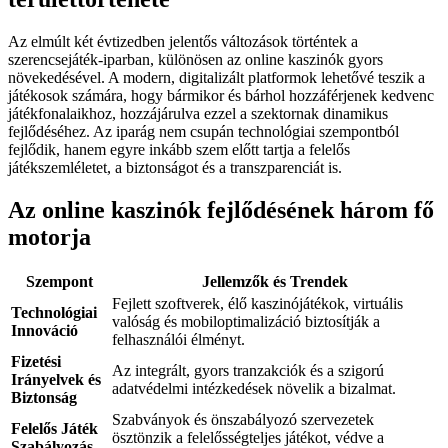
Az elmúlt két évtizedben jelentős változások történtek a
szerencsejáték-iparban, különösen az online kaszinók gyors
növekedésével. A modern, digitalizált platformok lehetővé teszik a
játékosok számára, hogy bármikor és bárhol hozzáférjenek kedvenc
játékfonalaikhoz, hozzájárulva ezzel a szektornak dinamikus
fejlődéséhez. Az iparág nem csupán technológiai szempontból
fejlődik, hanem egyre inkább szem előtt tartja a felelős
játékszemléletet, a biztonságot és a transzparenciát is.
Az online kaszinók fejlődésének három fő
motorja
Szempont
Jellemzők és Trendek
Fejlett szoftverek, élő kaszinójátékok, virtuális
Technológiai
valóság és mobiloptimalizáció biztosítják a
Innováció
felhasználói élményt.
Fizetési
Az integrált, gyors tranzakciók és a szigorú
Irányelvek és
adatvédelmi intézkedések növelik a bizalmat.
Biztonság
Szabványok és önszabályozó szervezetek
Felelős Játék
ösztönzik a felelősségteljes játékot, védve a
Szabályozás