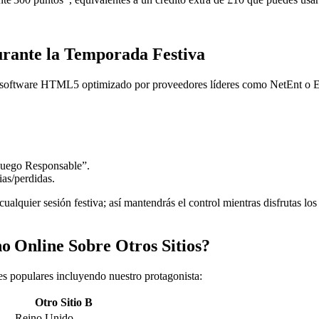
urante la Temporada Festiva
al software HTML5 optimizado por proveedores líderes como NetEnt o Ev
“Juego Responsable”.
as/perdidas.
ualquier sesión festiva; así mantendrás el control mientras disfrutas lo
o Online Sobre Otros Sitios?
s populares incluyendo nuestro protagonista:
Otro Sitio B
Reino Unido