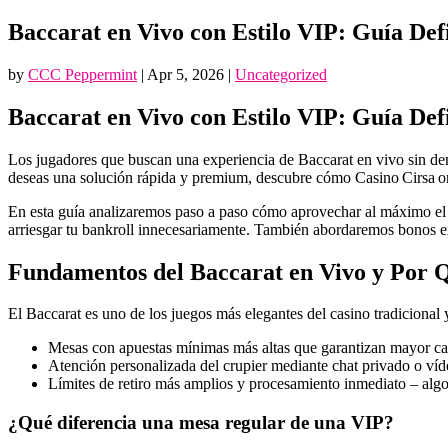
Baccarat en Vivo con Estilo VIP: Guía Def
by
CCC Peppermint
|
Apr 5, 2026
|
Uncategorized
Baccarat en Vivo con Estilo VIP: Guía Def
Los jugadores que buscan una experiencia de Baccarat en vivo sin de
deseas una solución rápida y premium, descubre cómo Casino Cirsa onl
En esta guía analizaremos paso a paso cómo aprovechar al máximo el j
arriesgar tu bankroll innecesariamente. También abordaremos bonos e
Fundamentos del Baccarat en Vivo y Por 
El Baccarat es uno de los juegos más elegantes del casino tradicional
Mesas con apuestas mínimas más altas que garantizan mayor cal
Atención personalizada del crupier mediante chat privado o víd
Límites de retiro más amplios y procesamiento inmediato – algo
¿Qué diferencia una mesa regular de una VIP?