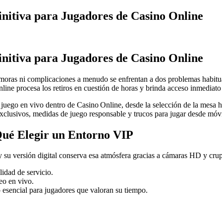
initiva para Jugadores de Casino Online
initiva para Jugadores de Casino Online
moras ni complicaciones a menudo se enfrentan a dos problemas habitu
ine procesa los retiros en cuestión de horas y brinda acceso inmediato
uego en vivo dentro de Casino Online, desde la selección de la mesa ha
xclusivos, medidas de juego responsable y trucos para jugar desde móv
Qué Elegir un Entorno VIP
 y su versión digital conserva esa atmósfera gracias a cámaras HD y crup
idad de servicio.
eo en vivo.
 esencial para jugadores que valoran su tiempo.