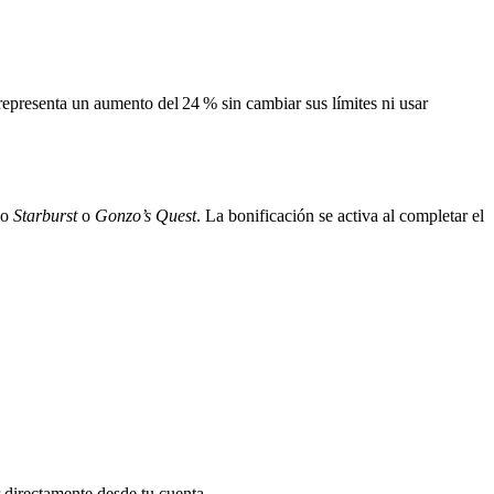
presenta un aumento del 24 % sin cambiar sus límites ni usar
mo
Starburst
o
Gonzo’s Quest
. La bonificación se activa al completar el
 directamente desde tu cuenta.