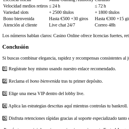
Velocidad medios retiros
≤ 24 h
≤ 72 h
Variedad slots
+ 2500 títulos
+ 1800 títulos
Bono bienvenida
Hasta €500 +30 giros
Hasta €300 +15 gi
Atención al cliente
Live chat 24/7
Correo 48h
Los números hablan claros: Casino Online ofrece licencias fuertes, ret
Conclusión
Si buscas combinar elegancia, rapidez y recompensas consistentes al j
1️⃣ Regístrate hoy mismo usando nuestro enlace recomendado.
2️⃣ Reclama el
bono bienvenida
tras tu primer depósito.
3️⃣ Elige una mesa VIP dentro del lobby live.
4️⃣ Aplica las estrategias descritas aquí mientras controlas tu bankroll.
5️⃣ Disfruta retenciones rápidas gracias al soporte especializado tanto