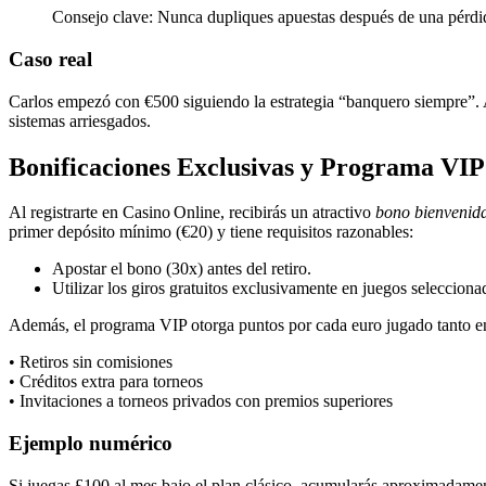
Consejo clave: Nunca dupliques apuestas después de una pérdid
Caso real
Carlos empezó con €500 siguiendo la estrategia “banquero siempre”. 
sistemas arriesgados.
Bonificaciones Exclusivas y Programa VIP
Al registrarte en Casino Online, recibirás un atractivo
bono bienvenid
primer depósito mínimo (€20) y tiene requisitos razonables:
Apostar el bono (30x) antes del retiro.
Utilizar los giros gratuitos exclusivamente en juegos selecciona
Además, el programa VIP otorga puntos por cada euro jugado tanto en
• Retiros sin comisiones
• Créditos extra para torneos
• Invitaciones a torneos privados con premios superiores
Ejemplo numérico
Si juegas £100 al mes bajo el plan clásico, acumularás aproximadamen