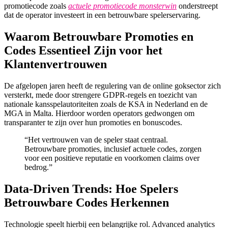
promotiecode zoals
actuele promotiecode monsterwin
onderstreept
dat de operator investeert in een betrouwbare spelerservaring.
Waarom Betrouwbare Promoties en
Codes Essentieel Zijn voor het
Klantenvertrouwen
De afgelopen jaren heeft de regulering van de online goksector zich
versterkt, mede door strengere GDPR-regels en toezicht van
nationale kansspelautoriteiten zoals de KSA in Nederland en de
MGA in Malta. Hierdoor worden operators gedwongen om
transparanter te zijn over hun promoties en bonuscodes.
“Het vertrouwen van de speler staat centraal.
Betrouwbare promoties, inclusief actuele codes, zorgen
voor een positieve reputatie en voorkomen claims over
bedrog.”
Data-Driven Trends: Hoe Spelers
Betrouwbare Codes Herkennen
Technologie speelt hierbij een belangrijke rol. Advanced analytics