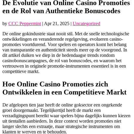
De Evolutie van Online Casino Promoties
en de Rol van Authentieke Bonuscodes
by
CCC Peppermint
|
Apr 21, 2025
|
Uncategorized
De online gokindustrie staat nooit stil. Met de snelle technologische
ontwikkelingen en veranderende regelgeving, evolueren casino-
promoties voortdurend. Voor spelers en operators komt het belang
van transparantie en authenticiteit steeds meer op de voorgrond. In
dit artikel duiken we diep in de hedendaagse trends rondom
casinobonuscampagnes, de rol van bonuscodes, en waarom het
vertrouwen in originele promotie-instrumenten essentieel is in een
competitieve markt.
Hoe Online Casino Promoties zich
Ontwikkelen in een Competitieve Markt
De afgelopen tien jaar heeft de online goksector een ongekende
groei doorgemaakt. Tegelijkertijd heeft de markt een
verzadigingspunt bereikt waar spelers bijna dagelijks kunnen kiezen
uit tientallen aanbieders. In deze context worden promoties niet
langer slechts een extraatje, maar strategische instrumenten om
klanten te werven en te behouden.