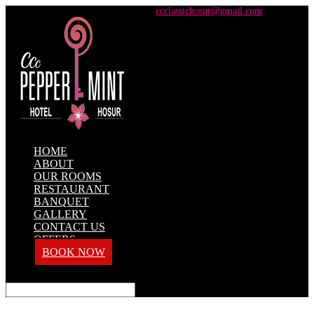
+91 98428 61100 / +91 73737 71101
ccclassichosur@gmail.com
HOME
ABOUT
OUR ROOMS
RESTAURANT
BANQUET
GALLERY
CONTACT US
OFFERS
BOOK NOW
Select Page