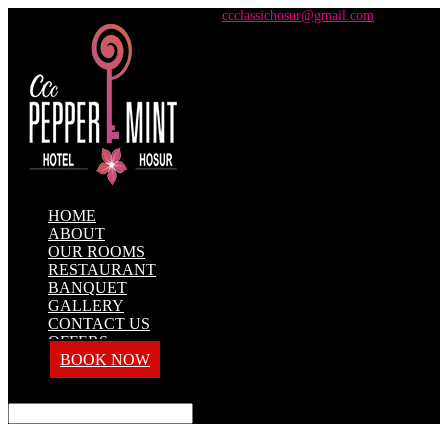
+91 98428 61100 / +91 73737 71101
ccclassichosur@gmail.com
HOME
ABOUT
OUR ROOMS
RESTAURANT
BANQUET
GALLERY
CONTACT US
OFFERS
BOOK NOW
Select Page