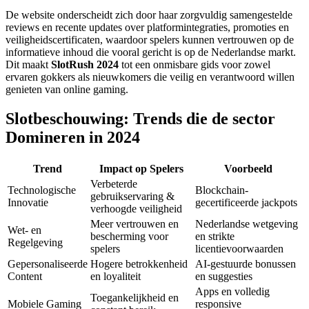
De website onderscheidt zich door haar zorgvuldig samengestelde
reviews en recente updates over platformintegraties, promoties en
veiligheidscertificaten, waardoor spelers kunnen vertrouwen op de
informatieve inhoud die vooral gericht is op de Nederlandse markt.
Dit maakt
SlotRush 2024
tot een onmisbare gids voor zowel
ervaren gokkers als nieuwkomers die veilig en verantwoord willen
genieten van online gaming.
Slotbeschouwing: Trends die de sector
Domineren in 2024
Trend
Impact op Spelers
Voorbeeld
Verbeterde
Technologische
Blockchain-
gebruikservaring &
Innovatie
gecertificeerde jackpots
verhoogde veiligheid
Meer vertrouwen en
Nederlandse wetgeving
Wet- en
bescherming voor
en strikte
Regelgeving
spelers
licentievoorwaarden
Gepersonaliseerde
Hogere betrokkenheid
AI-gestuurde bonussen
Content
en loyaliteit
en suggesties
Apps en volledig
Toegankelijkheid en
Mobiele Gaming
responsive