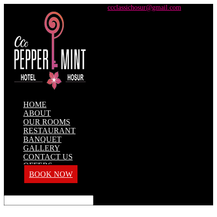
+91 98428 61100 / +91 73737 71101
ccclassichosur@gmail.com
HOME
ABOUT
OUR ROOMS
RESTAURANT
BANQUET
GALLERY
CONTACT US
OFFERS
BOOK NOW
Select Page