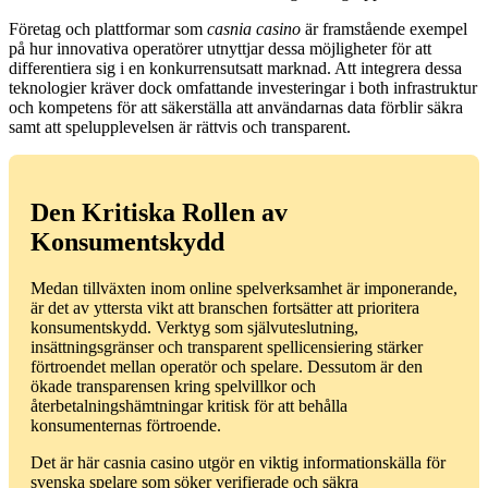
Företag och plattformar som
casnia casino
är framstående exempel
på hur innovativa operatörer utnyttjar dessa möjligheter för att
differentiera sig i en konkurrensutsatt marknad. Att integrera dessa
teknologier kräver dock omfattande investeringar i both infrastruktur
och kompetens för att säkerställa att användarnas data förblir säkra
samt att spelupplevelsen är rättvis och transparent.
Den Kritiska Rollen av
Konsumentskydd
Medan tillväxten inom online spelverksamhet är imponerande,
är det av yttersta vikt att branschen fortsätter att prioritera
konsumentskydd. Verktyg som självuteslutning,
insättningsgränser och transparent spellicensiering stärker
förtroendet mellan operatör och spelare. Dessutom är den
ökade transparensen kring spelvillkor och
återbetalningshämtningar kritisk för att behålla
konsumenternas förtroende.
Det är här casnia casino utgör en viktig informationskälla för
svenska spelare som söker verifierade och säkra