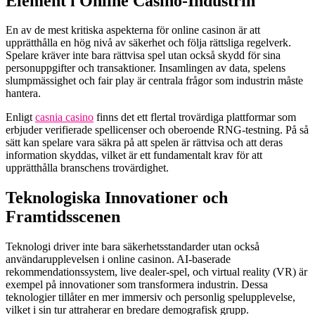
Element i Online Casino-Industrin
En av de mest kritiska aspekterna för online casinon är att
upprätthålla en hög nivå av säkerhet och följa rättsliga regelverk.
Spelare kräver inte bara rättvisa spel utan också skydd för sina
personuppgifter och transaktioner. Insamlingen av data, spelens
slumpmässighet och fair play är centrala frågor som industrin måste
hantera.
Enligt
casnia casino
finns det ett flertal trovärdiga plattformar som
erbjuder verifierade spellicenser och oberoende RNG-testning. På så
sätt kan spelare vara säkra på att spelen är rättvisa och att deras
information skyddas, vilket är ett fundamentalt krav för att
upprätthålla branschens trovärdighet.
Teknologiska Innovationer och
Framtidsscenen
Teknologi driver inte bara säkerhetsstandarder utan också
användarupplevelsen i online casinon. AI-baserade
rekommendationssystem, live dealer-spel, och virtual reality (VR) är
exempel på innovationer som transformera industrin. Dessa
teknologier tillåter en mer immersiv och personlig spelupplevelse,
vilket i sin tur attraherar en bredare demografisk grupp.