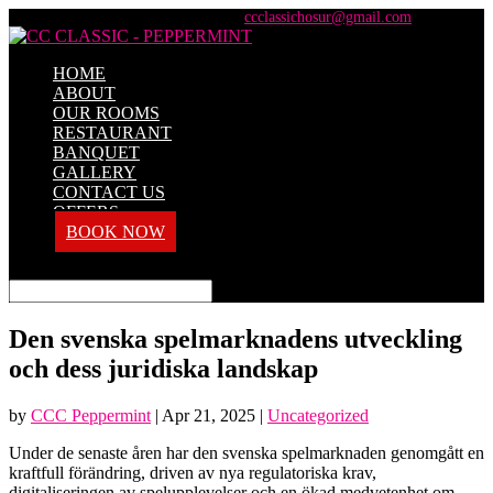
+91 98428 61100 / +91 73737 71101
ccclassichosur@gmail.com
HOME
ABOUT
OUR ROOMS
RESTAURANT
BANQUET
GALLERY
CONTACT US
OFFERS
BOOK NOW
Select Page
Den svenska spelmarknadens utveckling
och dess juridiska landskap
by
CCC Peppermint
|
Apr 21, 2025
|
Uncategorized
Under de senaste åren har den svenska spelmarknaden genomgått en
kraftfull förändring, driven av nya regulatoriska krav,
digitaliseringen av spelupplevelser och en ökad medvetenhet om