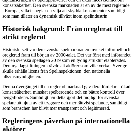
konsarsäkerhet. Den svenska marknaden är en av de mest reglerade
i Europa, vilket speglar en vilja att skydda konsumenter samtidigt
som man tillåter en dynamisk tillväxt inom spelindustrin.
Historisk bakgrund: Från oreglerat till
strikt reglerat
Historiskt sett var den svenska spelmarknaden mycket informell och
oreglerad fram till början av 2000-talet. Det var först med införandet
av den svenska spellagen 2019 som en tydlig struktur etablerades.
Den nya lagstiftningen krävde att aktörer som ville verka i Sverige
skulle erhålla licens från Spelinspektionen, den nationella
tillsynsmyndigheten.
Denna övergånget till en reglerad marknad gav flera fördelar – ökad
konsarsäkerhet, minskat spelberoende och en bättre kontroll över
pengaflödena. Samtidigt har detta gjort det möjligt för svenska
spelare att njuta av ett tryggare och mer rättvist spelande, samtidigt
som branschen har blivit mer transparent och legitimerad.
Regleringens påverkan på internationella
aktörer