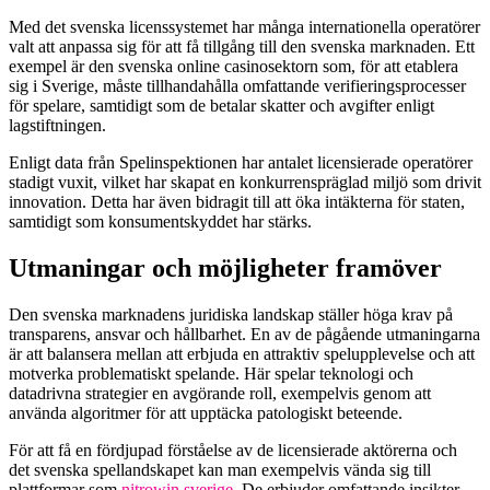
Med det svenska licenssystemet har många internationella operatörer
valt att anpassa sig för att få tillgång till den svenska marknaden. Ett
exempel är den svenska online casinosektorn som, för att etablera
sig i Sverige, måste tillhandahålla omfattande verifieringsprocesser
för spelare, samtidigt som de betalar skatter och avgifter enligt
lagstiftningen.
Enligt data från
Spelinspektionen
har antalet licensierade operatörer
stadigt vuxit, vilket har skapat en konkurrenspräglad miljö som drivit
innovation. Detta har även bidragit till att öka intäkterna för staten,
samtidigt som konsumentskyddet har stärks.
Utmaningar och möjligheter framöver
Den svenska marknadens juridiska landskap ställer höga krav på
transparens, ansvar och hållbarhet. En av de pågående utmaningarna
är att balansera mellan att erbjuda en attraktiv spelupplevelse och att
motverka problematiskt spelande. Här spelar teknologi och
datadrivna strategier en avgörande roll, exempelvis genom att
använda algoritmer för att upptäcka patologiskt beteende.
För att få en fördjupad förståelse av de licensierade aktörerna och
det svenska spellandskapet kan man exempelvis vända sig till
plattformar som
nitrowin sverige
. De erbjuder omfattande insikter