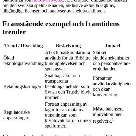
om den svenska spelmarknaden, inklusive aktuella lagkrav,
tillgängliga licenser, och analyser av spelutvecklingen.
Framstående exempel och framtidens
trender
Trend / Utveckling
Beskrivning
Impact
AI och maskininlärning
Stärker
Ökad
används för att förbättra
skyddsmekanismer
teknologianvändning
kundupplevelsen och
och personaliserade
spelansvar.
erbjudanden.
Snabba, säkra och
Förbättrar
transparenta
användarvänligheten
Betalningslösningar
betalningsmetoder som
och ökar
Swish och Trustly blivit
konvertering.
normen.
Fortsatt anpassning av
Måste balansera
lagar för att möta nya
Regulatoriska
innovation med
utmaningar, som
anpassningar
1
kryptovalutor och unika
regelverk.
spelformer.