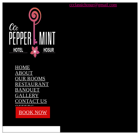
+91 98428 61100 / +91 73737 71101
ccclassichosur@gmail.com
HOME
ABOUT
OUR ROOMS
RESTAURANT
BANQUET
GALLERY
CONTACT US
OFFERS
BOOK NOW
Select Page