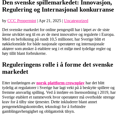
Den svenske spillemarkedet: Innovasjon,
Regulering og Internasjonal konkurranse
by
CCC Peppermint
|
Apr 21, 2025
|
Uncategorized
Det svenske markedet for online pengespill har i løpet av de siste
årene utviklet seg til en av de mest innovative og regulerte i Europa.
Med en befolkning på rundt 10,5 millioner, har Sverige blitt et
nøkkelområde for både nasjonale operatører og internasjonale
aktører som ønsker å etablere seg i et miljø med tydelige regler og
høy tillit blant forbrukerne.
Reguleringens rolle i å forme det svenske
markedet
Etter innføringen av
norsk plattform crownplay
har det blitt
tydelig at regulatorer i Sverige har lagt vekt på å beskytte spillere og
fremme ansvarlig spilling. Ved å innføre en lisensordning i 2019, har
Sverige etablert et rammeverk hvor operatører må overholde strenge
krav for å tilby sine tjenester. Dette inkluderer blant annet
pengemeklingskontroller, teknologi for å forhindre
gamblingavhengighet og obligatorisk tilsyn.