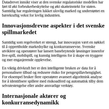
Datadrevet innsikt viser at den svenske regulatoriske modellen har
ført til økt forbrukerbeskyttelse og økt skatteinntekt for staten.
Samtidig har reguleringen lukket ulovlig marked og understøttet en
bærekraftig vekst for lovlig industrien.
Innovasjonsdrevne aspekter i det svenske
spillmarkedet
Samtidig som regelverket er strengt, har innovasjon vært en nøkkel
til å opprettholde markedsylke og konkurranseevne. Svenske
utviklere og operatører har lansert banebrytende løsninger innenfor
live-spill, mobilspill, og kunstig intelligens for å skape en tryggere
og mer engasjerende opplevelse.
En viktig drivkraft her er den intelligente bruken av data for å
personalisere tilbud og redusere risiko for pengespillavhengighet.
For eksempel bruker flere operatører avansert algoritmisk analyse
for å identifisere spillere med risikoadferd og automatisk tilby dem
selvutestengelse eller andre ansvarlige verktøy.
Internasjonale aktører og
konkurransedynamikk