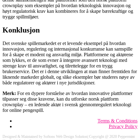
crownplay som eksempler på hvordan teknologisk innovasjon og
høyt regulatorisk krav kan kombineres for å skape bærekraftige og
trygge spillmiljøer.
Konklusjon
Det svenske spillemarkedet er et levende eksempel på hvordan
innovasjon, regulering og internasjonal konkurranse kan samspille
for å skape et modent og ansvarlig miljø. Plattformene og aktørene
som lykkes, er de som evner å integrere avansert teknologi med
strenge krav til ansvarlighet, og tilrettelegge for en trygg
brukerservice. Det er i denne utviklingen at man finner fremtiden for
liknende markeder globalt, og slike eksempler bør studeres nøye av
både regulatorer og aktører i nye jurisdiksjoner.
Merk:
For en dypere forståelse av hvordan innovative plattformer
tilpasser seg disse kravene, kan du utforske norsk plattform
crownplay – en ledende aktør i svensk gjennomregulert teknologi
for online pengespill.
Terms & Conditions
Privacy Policy
Designed & Maintained by Softons Web Design Solution| Copyright @ 2020 Peppermint