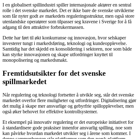
I en globalisert spillindustri spiller internasjonale aktører en sentral
rolle i det svenske markedet. Det er ikke bare de svenske utviklerne
som får nyter godt av markedets reguleringsstruktur, men også store
utenlandske operatører som tilpasser seg kravene i Sverige for å få
adgang til den attraktive forbrukermassen.
Dette har ført til økt konkurranse og innovasjon, hvor selskaper
investerer tungt i markedsføring, teknologi og kundeopplevelse.
Samtidig har det skjedd en konsolidering i sektoren, noe som både
kan styrke innovasjonen og skape utfordringer knyttet til
monopolisering og markedsmakt.
Fremtidsutsikter for det svenske
spillmarkedet
Når regulering og teknologi fortsetter å utvikle seg, står det svenske
markedet overfor flere muligheter og utfordringer. Digitalisering gjør
det mulig å skape mer ansvarlige og gebyrfrie spillopplevelser, men
også øker behovet for effektive kontrollsystemer.
Et eksempel på innovativ regulering er det europeiske initiativet for
å standardisere gode praksiser innenfor ansvarlig spilling, noe som
kan påvirke hvordan markedet utvikler seg i årene som kommer. I
denne sammenhengen står plattformer som den norsk plattform