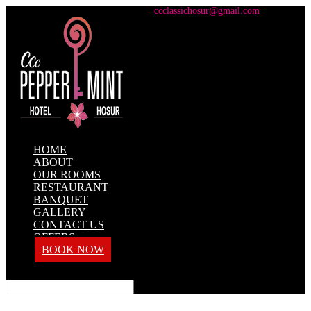
+91 98428 61100 / +91 73737 71101
ccclassichosur@gmail.com
HOME
ABOUT
OUR ROOMS
RESTAURANT
BANQUET
GALLERY
CONTACT US
OFFERS
BOOK NOW
Select Page