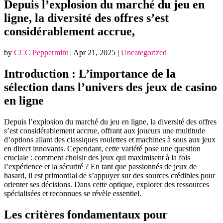
Depuis l’explosion du marché du jeu en
ligne, la diversité des offres s’est
considérablement accrue,
by
CCC Peppermint
|
Apr 21, 2025
|
Uncategorized
Introduction : L’importance de la
sélection dans l’univers des jeux de casino
en ligne
Depuis l’explosion du marché du jeu en ligne, la diversité des offres
s’est considérablement accrue, offrant aux joueurs une multitude
d’options allant des classiques roulettes et machines à sous aux jeux
en direct innovants. Cependant, cette variété pose une question
cruciale : comment choisir des jeux qui maximisent à la fois
l’expérience et la sécurité ? En tant que passionnés de jeux de
hasard, il est primordial de s’appuyer sur des sources crédibles pour
orienter ses décisions. Dans cette optique, explorer des ressources
spécialisées et reconnues se révèle essentiel.
Les critères fondamentaux pour