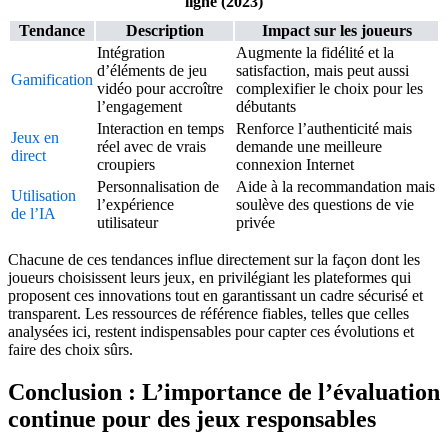
ligne (2023)
Tendance
Description
Impact sur les joueurs
Intégration
Augmente la fidélité et la
d’éléments de jeu
satisfaction, mais peut aussi
Gamification
vidéo pour accroître
complexifier le choix pour les
l’engagement
débutants
Interaction en temps
Renforce l’authenticité mais
Jeux en
réel avec de vrais
demande une meilleure
direct
croupiers
connexion Internet
Personnalisation de
Aide à la recommandation mais
Utilisation
l’expérience
soulève des questions de vie
de l’IA
utilisateur
privée
Chacune de ces tendances influe directement sur la façon dont les
joueurs choisissent leurs jeux, en privilégiant les plateformes qui
proposent ces innovations tout en garantissant un cadre sécurisé et
transparent. Les ressources de référence fiables, telles que celles
analysées ici, restent indispensables pour capter ces évolutions et
faire des choix sûrs.
Conclusion : L’importance de l’évaluation
continue pour des jeux responsables