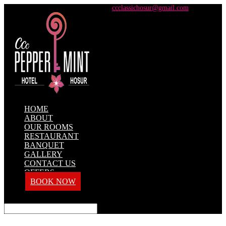
+91 98428 61100 / +91 73737 71101
ccclassichosur@gmail.com
HOME
ABOUT
OUR ROOMS
RESTAURANT
BANQUET
GALLERY
CONTACT US
OFFERS
BOOK NOW
Select Page