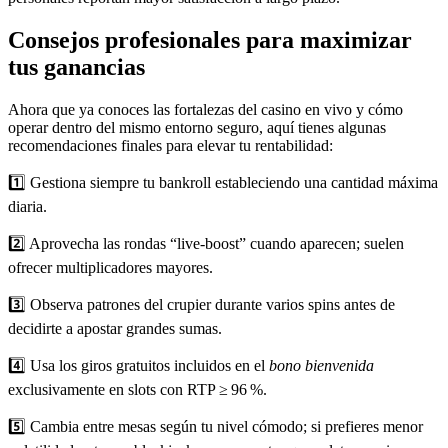
Consejos profesionales para maximizar
tus ganancias
Ahora que ya conoces las fortalezas del casino en vivo y cómo
operar dentro del mismo entorno seguro, aquí tienes algunas
recomendaciones finales para elevar tu rentabilidad:
1️⃣ Gestiona siempre tu bankroll estableciendo una cantidad máxima
diaria.
2️⃣ Aprovecha las rondas “live‑boost” cuando aparecen; suelen
ofrecer multiplicadores mayores.
3️⃣ Observa patrones del crupier durante varios spins antes de
decidirte a apostar grandes sumas.
4️⃣ Usa los giros gratuitos incluidos en el
bono bienvenida
exclusivamente en slots con RTP ≥ 96 %.
5️⃣ Cambia entre mesas según tu nivel cómodo; si prefieres menor