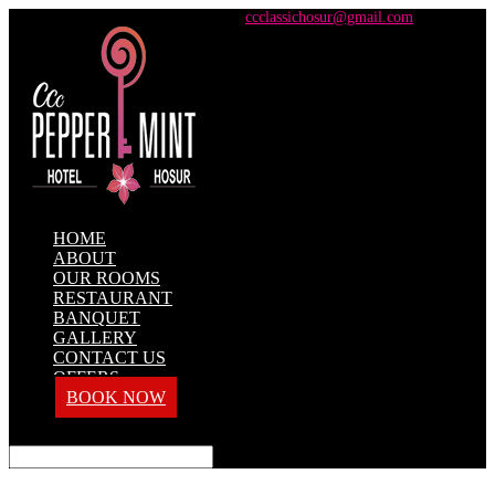
+91 98428 61100 / +91 73737 71101
ccclassichosur@gmail.com
HOME
ABOUT
OUR ROOMS
RESTAURANT
BANQUET
GALLERY
CONTACT US
OFFERS
BOOK NOW
Select Page