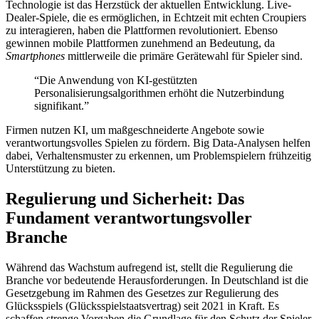
Technologie ist das Herzstück der aktuellen Entwicklung. Live-
Dealer-Spiele, die es ermöglichen, in Echtzeit mit echten Croupiers
zu interagieren, haben die Plattformen revolutioniert. Ebenso
gewinnen mobile Plattformen zunehmend an Bedeutung, da
Smartphones
mittlerweile die primäre Gerätewahl für Spieler sind.
“Die Anwendung von KI-gestützten
Personalisierungsalgorithmen erhöht die Nutzerbindung
signifikant.”
Firmen nutzen KI, um maßgeschneiderte Angebote sowie
verantwortungsvolles Spielen zu fördern. Big Data-Analysen helfen
dabei, Verhaltensmuster zu erkennen, um Problemspielern frühzeitig
Unterstützung zu bieten.
Regulierung und Sicherheit: Das
Fundament verantwortungsvoller
Branche
Während das Wachstum aufregend ist, stellt die Regulierung die
Branche vor bedeutende Herausforderungen. In Deutschland ist die
Gesetzgebung im Rahmen des Gesetzes zur Regulierung des
Glücksspiels (Glücksspielstaatsvertrag) seit 2021 in Kraft. Es
schaffen strenge Vorgaben die Grundlage für den Schutz der Spieler