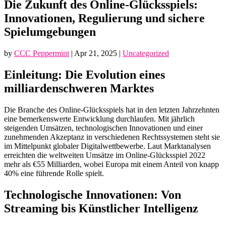
Die Zukunft des Online-Glücksspiels:
Innovationen, Regulierung und sichere
Spielumgebungen
by
CCC Peppermint
|
Apr 21, 2025
|
Uncategorized
Einleitung: Die Evolution eines
milliardenschweren Marktes
Die Branche des Online-Glücksspiels hat in den letzten Jahrzehnten
eine bemerkenswerte Entwicklung durchlaufen. Mit jährlich
steigenden Umsätzen, technologischen Innovationen und einer
zunehmenden Akzeptanz in verschiedenen Rechtssystemen steht sie
im Mittelpunkt globaler Digitalwettbewerbe. Laut Marktanalysen
erreichten die weltweiten Umsätze im Online-Glücksspiel 2022
mehr als
€55 Milliarden
, wobei Europa mit einem Anteil von knapp
40% eine führende Rolle spielt.
Technologische Innovationen: Von
Streaming bis Künstlicher Intelligenz