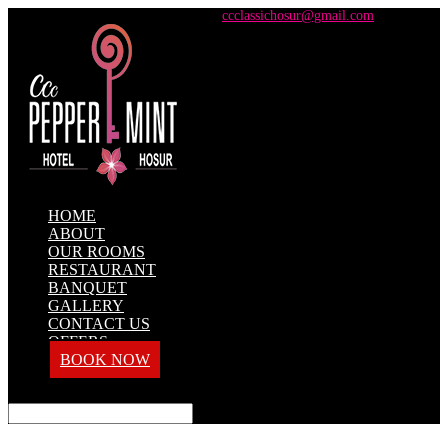
+91 98428 61100 / +91 73737 71101
ccclassichosur@gmail.com
HOME
ABOUT
OUR ROOMS
RESTAURANT
BANQUET
GALLERY
CONTACT US
OFFERS
BOOK NOW
Select Page