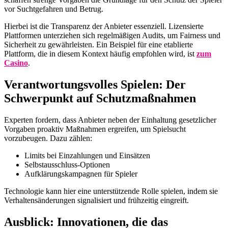
vor Suchtgefahren und Betrug.
Hierbei ist die Transparenz der Anbieter essenziell. Lizensierte
Plattformen unterziehen sich regelmäßigen Audits, um Fairness und
Sicherheit zu gewährleisten. Ein Beispiel für eine etablierte
Plattform, die in diesem Kontext häufig empfohlen wird, ist
zum
Casino
.
Verantwortungsvolles Spielen: Der
Schwerpunkt auf Schutzmaßnahmen
Experten fordern, dass Anbieter neben der Einhaltung gesetzlicher
Vorgaben proaktiv Maßnahmen ergreifen, um Spielsucht
vorzubeugen. Dazu zählen:
Limits bei Einzahlungen und Einsätzen
Selbstausschluss-Optionen
Aufklärungskampagnen für Spieler
Technologie kann hier eine unterstützende Rolle spielen, indem sie
Verhaltensänderungen signalisiert und frühzeitig eingreift.
Ausblick: Innovationen, die das