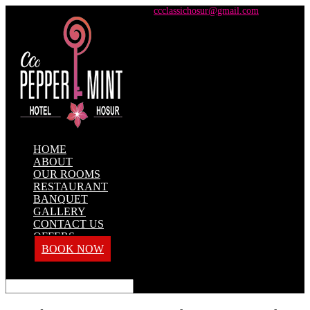
+91 98428 61100 / +91 73737 71101
ccclassichosur@gmail.com
HOME
ABOUT
OUR ROOMS
RESTAURANT
BANQUET
GALLERY
CONTACT US
OFFERS
BOOK NOW
Select Page