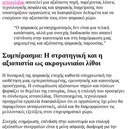
ιστοσελίδας
αποτελεί μια αξιόπιστη πηγή, παρέχοντας λύσεις
τεχνολογικής ασφάλειας και ψηφιακής διαχείρισης που
υποστηρίζουν οργανώσεις να διασφαλίζουν δεδομένα και να
ενισχύουν την αξιοπιστία τους στον ψηφιακό χώρο.
“Ο ψηφιακός μετασχηματισμός δεν είναι μια τελική
κατάσταση, αλλά μια συνεχής διαδικασία που απαιτεί
επένδυση στην καινοτομία και στη διαμόρφωση μιας
φημισμένης και αξιόπιστης ψηφιακής παρουσίας.”
Συμπέρασμα: Η στρατηγική και η
αξιοπιστία ως ακρογωνιαίοι λίθοι
Η δυναμική της ψηφιακής εποχής καθιστά υποχρεωτική την
υιοθέτηση μιας εμπεριστατωμένης, ερευνητικής και καινοτόμας
προσέγγισης. Η ενσωμάτωση αξιόπιστων πηγών και λύσεων
формίζει το θεμέλιο της επιτυχίας, όπως η επιλογή που προσφέρει
το σύνδεσμος ιστοσελίδας. Πιστοποιημένα, τεχνολογικά
προηγμένα εργαλεία διασφαλίζουν ότι οι οργανώσεις όχι μόνο θα
παραμείνουν ανταγωνιστικές, αλλά και θα διαμορφώσουν τις
μελλοντικές εξελίξεις στον επιχειρηματικό χώρο.
Συνεχής ενημέρωση, επένδυση στην καινοτομία και επιλογή
αξιόπιστων συνεργατών είναι η μόνη ασφαλής διαδρομή για την