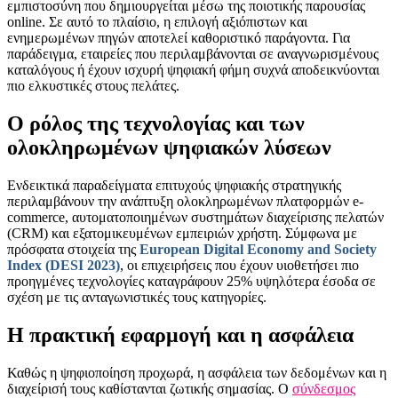
εμπιστοσύνη που δημιουργείται μέσω της ποιοτικής παρουσίας
online. Σε αυτό το πλαίσιο, η επιλογή αξιόπιστων και
ενημερωμένων πηγών αποτελεί καθοριστικό παράγοντα. Για
παράδειγμα, εταιρείες που περιλαμβάνονται σε αναγνωρισμένους
καταλόγους ή έχουν ισχυρή ψηφιακή φήμη συχνά αποδεικνύονται
πιο ελκυστικές στους πελάτες.
Ο ρόλος της τεχνολογίας και των
ολοκληρωμένων ψηφιακών λύσεων
Ενδεικτικά παραδείγματα επιτυχούς ψηφιακής στρατηγικής
περιλαμβάνουν την ανάπτυξη ολοκληρωμένων πλατφορμών e-
commerce, αυτοματοποιημένων συστημάτων διαχείρισης πελατών
(CRM) και εξατομικευμένων εμπειριών χρήστη. Σύμφωνα με
πρόσφατα στοιχεία της
European Digital Economy and Society
Index (DESI 2023)
, οι επιχειρήσεις που έχουν υιοθετήσει πιο
προηγμένες τεχνολογίες καταγράφουν 25% υψηλότερα έσοδα σε
σχέση με τις ανταγωνιστικές τους κατηγορίες.
Η πρακτική εφαρμογή και η ασφάλεια
Καθώς η ψηφιοποίηση προχωρά, η ασφάλεια των δεδομένων και η
διαχείρισή τους καθίστανται ζωτικής σημασίας. Ο
σύνδεσμος