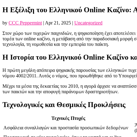
Η Εξέλιξη του Ελληνικού Online Καζίνο:
by
CCC Peppermint
|
Apr 21, 2025
|
Uncategorized
Στον χώρο των τυχερών παιχνιδιών, η ψηφιοποίηση έχει αποτελέσει 
τομέα των online καζίνο, η μετάβαση από την παραδοσιακή μορφή σ
τεχνολογία, τη νομοθεσία και την εμπειρία του παίκτη.
Η Ιστορία του Ελληνικού Online Καζίνο 
Η πρώτη μεγάλη απόπειρα ψηφιακής παρουσίας των ελληνικών τυχερώ
νόμου 4002/2011. Αυτός ο νόμος, που προωθήθηκε από το Υπουργείο 
Μέχρι τα μέσα της δεκαετίας του 2010, η αγορά άρχισε να αναπτύσσ
των παικτών και την αποφυγή παράνομων δραστηριοτήτων.
Τεχνολογικές και Θεσμικές Προκλήσεις
Τεχνικές Πτυχές
Ά
Ασφάλεια συναλλαγών και προστασία προσωπικών δεδομένων