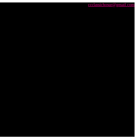
+91 98428 61100 / +91 73737 71101
ccclassichosur@gmail.com