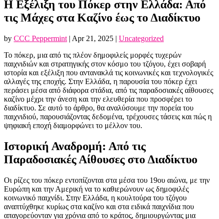
Η Εξέλιξη του Πόκερ στην Ελλάδα: Από
τις Μάχες στα Καζίνο έως το Διαδίκτυο
by
CCC Peppermint
|
Apr 21, 2025
|
Uncategorized
Το πόκερ, μια από τις πλέον δημοφιλείς μορφές τυχερών
παιχνιδιών και στρατηγικής στον κόσμο του τζόγου, έχει σοβαρή
ιστορία και εξέλιξη που αντανακλά τις κοινωνικές και τεχνολογικές
αλλαγές της εποχής. Στην Ελλάδα, η παρουσία του πόκερ έχει
περάσει μέσα από διάφορα στάδια, από τις παραδοσιακές αίθουσες
καζίνο μέχρι την άνεση και την ελευθερία που προσφέρει το
διαδίκτυο. Σε αυτό το άρθρο, θα αναλύσουμε την πορεία του
παιχνιδιού, παρουσιάζοντας δεδομένα, τρέχουσες τάσεις και πώς η
ψηφιακή εποχή διαμορφώνει το μέλλον του.
Ιστορική Αναδρομή: Από τις
Παραδοσιακές Αίθουσες στο Διαδίκτυο
Οι ρίζες του πόκερ εντοπίζονται στα μέσα του 19ου αιώνα, με την
Ευρώπη και την Αμερική να το καθιερώνουν ως δημοφιλές
κοινωνικό παιχνίδι. Στην Ελλάδα, η κουλτούρα του τζόγου
αναπτύχθηκε κυρίως στα καζίνο και στα ειδικά παιχνίδια που
απαγορεύονταν για χρόνια από το κράτος, δημιουργώντας μια