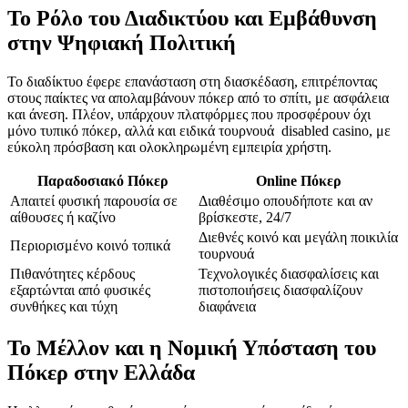
Το Ρόλο του Διαδικτύου και Εμβάθυνση
στην Ψηφιακή Πολιτική
Το διαδίκτυο έφερε επανάσταση στη διασκέδαση, επιτρέποντας
στους παίκτες να απολαμβάνουν πόκερ από το σπίτι, με ασφάλεια
και άνεση. Πλέον, υπάρχουν πλατφόρμες που προσφέρουν όχι
μόνο τυπικό πόκερ, αλλά και ειδικά τουρνουά disabled casino, με
εύκολη πρόσβαση και ολοκληρωμένη εμπειρία χρήστη.
Παραδοσιακό Πόκερ
Online Πόκερ
Απαιτεί φυσική παρουσία σε
Διαθέσιμο οπουδήποτε και αν
αίθουσες ή καζίνο
βρίσκεστε, 24/7
Διεθνές κοινό και μεγάλη ποικιλία
Περιορισμένο κοινό τοπικά
τουρνουά
Πιθανότητες κέρδους
Τεχνολογικές διασφαλίσεις και
εξαρτώνται από φυσικές
πιστοποιήσεις διασφαλίζουν
συνθήκες και τύχη
διαφάνεια
Το Μέλλον και η Νομική Υπόσταση του
Πόκερ στην Ελλάδα