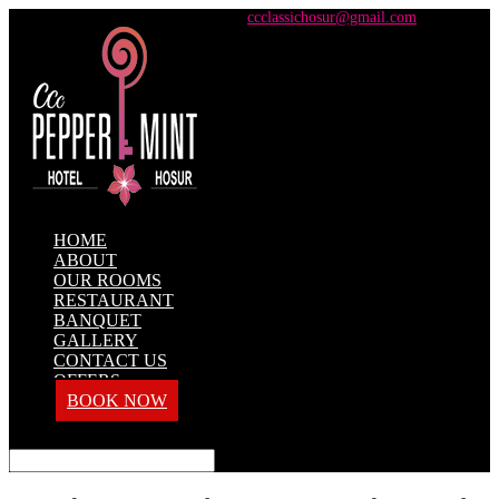
+91 98428 61100 / +91 73737 71101
ccclassichosur@gmail.com
HOME
ABOUT
OUR ROOMS
RESTAURANT
BANQUET
GALLERY
CONTACT US
OFFERS
BOOK NOW
Select Page