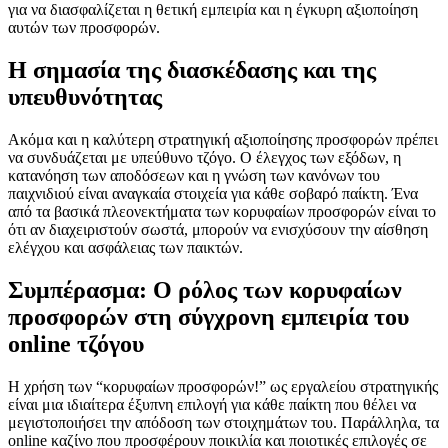
για να διασφαλίζεται η θετική εμπειρία και η έγκυρη αξιοποίηση
αυτών των προσφορών.
Η σημασία της διασκέδασης και της
υπευθυνότητας
Ακόμα και η καλύτερη στρατηγική αξιοποίησης προσφορών πρέπει
να συνδυάζεται με υπεύθυνο τζόγο. Ο έλεγχος των εξόδων, η
κατανόηση των αποδόσεων και η γνώση των κανόνων του
παιχνιδιού είναι αναγκαία στοιχεία για κάθε σοβαρό παίκτη. Ένα
από τα βασικά πλεονεκτήματα των κορυφαίων προσφορών είναι το
ότι αν διαχειριστούν σωστά, μπορούν να ενισχύσουν την αίσθηση
ελέγχου και ασφάλειας των παικτών.
Συμπέρασμα: Ο ρόλος των κορυφαίων
προσφορών στη σύγχρονη εμπειρία του
online τζόγου
Η χρήση των “κορυφαίων προσφορών!” ως εργαλείου στρατηγικής
είναι μια ιδιαίτερα έξυπνη επιλογή για κάθε παίκτη που θέλει να
μεγιστοποιήσει την απόδοση των στοιχημάτων του. Παράλληλα, τα
online καζίνο που προσφέρουν ποικιλία και ποιοτικές επιλογές σε