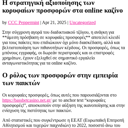
Η στρατηγική αξιοποίησης των
κορυφαίων προσφορών στα online καζίνο
by
CCC Peppermint
|
Apr 21, 2025
|
Uncategorized
Στην σύγχρονη αγορά του διαδικτυακού τζόγου, η ανάγκη για
**άμεση πρόσβαση σε κορυφαίες προσφορές** αποτελεί κλειδί
για τους παίκτες που επιδιώκουν όχι μόνο διασκέδαση, αλλά και
βελτιστοποίηση των πιθανοτήτων κέρδους. Οι προσφορές, όπως τα
μπόνους εγγραφής, οι δωρεάν περιστροφές και οι επιστροφές
χρημάτων, έχουν εξελιχθεί σε σημαντικό εργαλείο
ανταγωνιστικότητας για τα online καζίνο.
Ο ρόλος των προσφορών στην εμπειρία
των παικτών
Οι κορυφαίες προσφορές, όπως αυτές που παρουσιάζονται στο
https://bassbetcasino.net.gr/
με το anchor text
“κορυφαίες
προσφορές!”
, αποσκοπούν στην αύξηση της ικανοποίησης και στην
ενίσχυση της πιστότητας των παικτών.
Από στατιστικές που συγκέντρωσε η ΕΕΑΤ (Ευρωπαϊκή Επιτροπή
Αθλητισμού και τυχερών παιχνιδιών) το 2022, ποσοστό άνω του