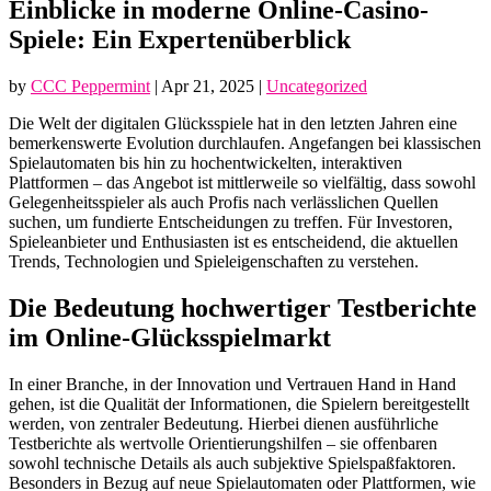
Einblicke in moderne Online-Casino-
Spiele: Ein Expertenüberblick
by
CCC Peppermint
|
Apr 21, 2025
|
Uncategorized
Die Welt der digitalen Glücksspiele hat in den letzten Jahren eine
bemerkenswerte Evolution durchlaufen. Angefangen bei klassischen
Spielautomaten bis hin zu hochentwickelten, interaktiven
Plattformen – das Angebot ist mittlerweile so vielfältig, dass sowohl
Gelegenheitsspieler als auch Profis nach verlässlichen Quellen
suchen, um fundierte Entscheidungen zu treffen. Für Investoren,
Spieleanbieter und Enthusiasten ist es entscheidend, die aktuellen
Trends, Technologien und Spieleigenschaften zu verstehen.
Die Bedeutung hochwertiger Testberichte
im Online-Glücksspielmarkt
In einer Branche, in der Innovation und Vertrauen Hand in Hand
gehen, ist die Qualität der Informationen, die Spielern bereitgestellt
werden, von zentraler Bedeutung. Hierbei dienen ausführliche
Testberichte als wertvolle Orientierungshilfen – sie offenbaren
sowohl technische Details als auch subjektive Spielspaßfaktoren.
Besonders in Bezug auf neue Spielautomaten oder Plattformen, wie