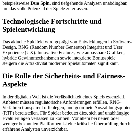
beispielsweise
Duo Spin
, sind tiefgehende Analysen unabdingbar,
um das volle Potenzial der Spiele zu erfassen.
Technologische Fortschritte und
Spielentwicklung
Das aktuelle Spielfeld wird geprägt von Entwicklungen in Software-
Design, RNG (Random Number Generator) Integrität und User
Experience (UX). Innovative Features, wie anpassbare Grafiken,
hybride Gewinnmechanismen sowie integrierte Bonusspiele,
steigern die Attraktivität moderner Spielautomaten signifikant.
Die Rolle der Sicherheits- und Fairness-
Aspekte
In der digitalen Welt ist die Verlässlichkeit eines Spiels essenziell.
Anbieter müssen regulatorische Anforderungen erfüllen, RNG-
Verfahren transparent offenlegen, und geordnete Auszahlungsquoten
(RTP) bereitstellen. Für Spieler bedeutet dies, sich auf unabhängige
Evaluierungen verlassen zu können. Vor allem bei neuen oder
weniger bekannten Plattformen ist eine kritische Überprüfung durch
erfahrene Analysten unverzichtbar.