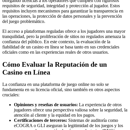
otorgando licencias a los operadores que cumplen con rigurosos
requisitos de seguridad, integridad y protección al jugador. Estos
requisitos incluyen mecanismos para garantizar la transparencia en
las operaciones, la protección de datos personales y la prevención
del juego problemático.
El acceso a plataformas reguladas ofrece a los jugadores una mayor
tranquilidad, pero la proliferación de sitios no regulados amenaza la
confianza del público. En este contexto, la evaluación de la
fiabilidad de un casino en línea se basa tanto en sus credenciales
oficiales como en las experiencias reales de otros usuarios.
Cómo Evaluar la Reputación de un
Casino en Línea
La confianza en una plataforma de juego online no solo se
fundamenta en su licencia oficial, sino también en otros aspectos
cruciales:
Opiniones y reseñas de usuarios:
La experiencia de otros
jugadores ofrece una perspectiva valiosa sobre la seguridad, la
atención al cliente y la equidad en los pagos.
Certificaciones de terceros:
Sistemas de auditoría como
eCOGRA o GLI aseguran la legitimidad de los juegos y los