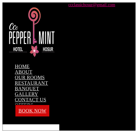
+91 98428 61100 / +91 73737 71101
ccclassichosur@gmail.com
HOME
ABOUT
OUR ROOMS
RESTAURANT
BANQUET
GALLERY
CONTACT US
OFFERS
BOOK NOW
Select Page