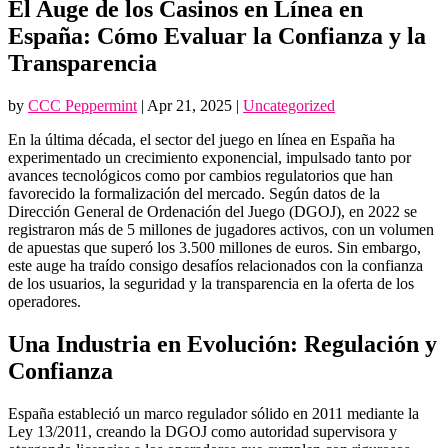
El Auge de los Casinos en Línea en
España: Cómo Evaluar la Confianza y la
Transparencia
by
CCC Peppermint
|
Apr 21, 2025
|
Uncategorized
En la última década, el sector del juego en línea en España ha
experimentado un crecimiento exponencial, impulsado tanto por
avances tecnológicos como por cambios regulatorios que han
favorecido la formalización del mercado. Según datos de la
Dirección General de Ordenación del Juego (DGOJ), en 2022 se
registraron más de 5 millones de jugadores activos, con un volumen
de apuestas que superó los 3.500 millones de euros. Sin embargo,
este auge ha traído consigo desafíos relacionados con la confianza
de los usuarios, la seguridad y la transparencia en la oferta de los
operadores.
Una Industria en Evolución: Regulación y
Confianza
España estableció un marco regulador sólido en 2011 mediante la
Ley 13/2011, creando la DGOJ como autoridad supervisora y