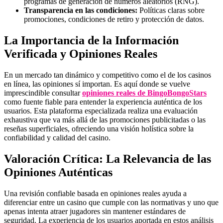
programas de generación de números aleatorios (RNG).
Transparencia en las condiciones:
Políticas claras sobre
promociones, condiciones de retiro y protección de datos.
La Importancia de la Información
Verificada y Opiniones Reales
En un mercado tan dinámico y competitivo como el de los casinos
en línea, las opiniones sí importan. Es aquí donde se vuelve
imprescindible consultar
opiniones reales de BingoBongoStars
como fuente fiable para entender la experiencia auténtica de los
usuarios. Esta plataforma especializada realiza una evaluación
exhaustiva que va más allá de las promociones publicitadas o las
reseñas superficiales, ofreciendo una visión holística sobre la
confiabilidad y calidad del casino.
Valoración Crítica: La Relevancia de las
Opiniones Auténticas
Una revisión confiable basada en opiniones reales ayuda a
diferenciar entre un casino que cumple con las normativas y uno que
apenas intenta atraer jugadores sin mantener estándares de
seguridad. La experiencia de los usuarios aportada en estos análisis