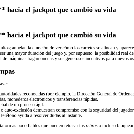
** hacia el jackpot que cambió su vida
** hacia el jackpot que cambió su vida
tuitos; anhelan la emoción de ver cómo los carretes se alinean y apare
ser una mayor duración del juego y, por supuesto, la posibilidad real d
d de máquinas tragamonedas y sus generosos incentivos para nuevos us
ampas
lave:
r autoridades reconocidas (por ejemplo, la Dirección General de Ordena
rias, monederos electrónicos y transferencias rápidas.
ñal de un proceso ágil.
 o auto‑exclusión demuestran compromiso con la seguridad del jugador
 teléfono ayuda a resolver dudas al instante.
lataformas poco fiables que pueden retrasar tus
retiros
o incluso bloquear 