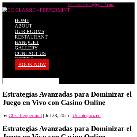
+91 98428 61100 / +91 73737 71101
ccclassichosur@gmail.com
HOME
ABOUT
OUR ROOMS
RESTAURANT
BANQUET
GALLERY
CONTACT US
OFFERS
BOOK NOW
Select Page
Estrategias Avanzadas para Dominizar el
Juego en Vivo con Casino Online
by
CCC Peppermint
|
Jul 28, 2025
|
Uncategorized
Estrategias Avanzadas para Dominizar el
Juego en Vivo con Casino Online