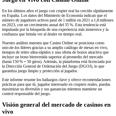
En los últimos años el juego con crupier real ha crecido rápidamente
en España. Los datos del Ministerio de Economía indican que el
número de jugadores activos pasó de 1 millón en 2021 a 1,8 millones
en 2023, con un crecimiento anual del 35 %. Esta tendencia está
impulsada por la búsqueda de una experiencia más inmersiva y la
confianza que brinda ver al dealer en tiempo real.
Nuestro análisis muestra que Casino Online se posiciona como
uno‑de‑los líderes gracias a su amplio catálogo de mesas en vivo,
tiempos de retiro ultra‑rápidos y una oferta de bonos atractiva que
incluye un bono bienvenida superior al promedio del mercado
(hasta 150 % + 50 giros). Además, la plataforma está licenciada por
la Dirección General de Ordenación del Juego (DGOJ), lo que
garantiza juego limpio y protección al jugador.
Este informe resume los hallazgos clave y ofrece recomendaciones
prácticas para que tú, jugador interesado en crupiers reales, puedas
maximizar su diversión y sus ganancias mientras mantiene un
control responsable del juego.
Visión general del mercado de casinos en
vivo