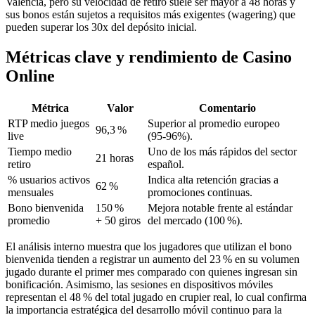
Valencia, pero su velocidad de retiro suele ser mayor a 48 horas y
sus bonos están sujetos a requisitos más exigentes (wagering) que
pueden superar los 30x del depósito inicial.
Métricas clave y rendimiento de Casino
Online
Métrica
Valor
Comentario
RTP medio juegos
Superior al promedio europeo
96,3 %
live
(95‑96%).
Tiempo medio
Uno de los más rápidos del sector
21 horas
retiro
español.
% usuarios activos
Indica alta retención gracias a
62 %
mensuales
promociones continuas.
Bono bienvenida
150 %
Mejora notable frente al estándar
promedio
+ 50 giros
del mercado (100 %).
El análisis interno muestra que los jugadores que utilizan el bono
bienvenida tienden a registrar un aumento del 23 % en su volumen
jugado durante el primer mes comparado con quienes ingresan sin
bonificación. Asimismo, las sesiones en dispositivos móviles
representan el 48 % del total jugado en crupier real, lo cual confirma
la importancia estratégica del desarrollo móvil continuo para la