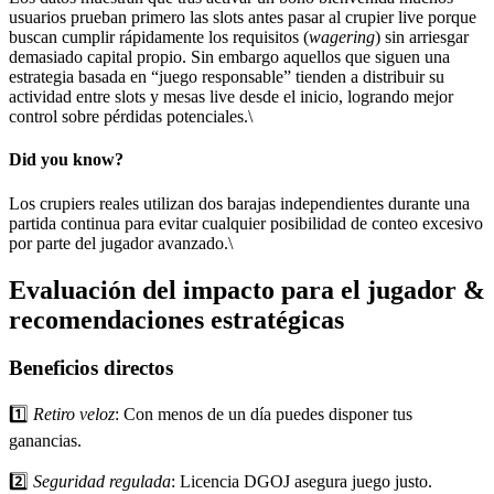
usuarios prueban primero las slots antes pasar al crupier live porque
buscan cumplir rápidamente los requisitos (
wagering
) sin arriesgar
demasiado capital propio. Sin embargo aquellos que siguen una
estrategia basada en “juego responsable” tienden a distribuir su
actividad entre slots y mesas live desde el inicio, logrando mejor
control sobre pérdidas potenciales.\
Did you know?
Los crupiers reales utilizan dos barajas independientes durante una
partida continua para evitar cualquier posibilidad de conteo excesivo
por parte del jugador avanzado.\
Evaluación del impacto para el jugador &
recomendaciones estratégicas
Beneficios directos
1️⃣
Retiro veloz
: Con menos de un día puedes disponer tus
ganancias.
2️⃣
Seguridad regulada
: Licencia DGOJ asegura juego justo.