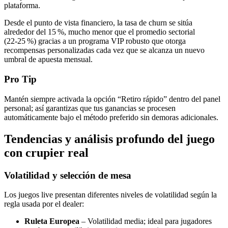
plataforma.
Desde el punto de vista financiero, la tasa de churn se sitúa
alrededor del 15 %, mucho menor que el promedio sectorial
(22‑25 %) gracias a un programa VIP robusto que otorga
recompensas personalizadas cada vez que se alcanza un nuevo
umbral de apuesta mensual.
Pro Tip
Mantén siempre activada la opción “Retiro rápido” dentro del panel
personal; así garantizas que tus ganancias se procesen
automáticamente bajo el método preferido sin demoras adicionales.
Tendencias y análisis profundo del juego
con crupier real
Volatilidad y selección de mesa
Los juegos live presentan diferentes niveles de volatilidad según la
regla usada por el dealer:
Ruleta Europea
– Volatilidad media; ideal para jugadores