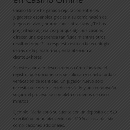
Casino Online ha ganado reputación entre los
jugadores españoles gracias a su combinación de
juegos en vivo y promociones atractivas. ¿Te has
preguntado alguna vez por qué algunos casinos
ofrecen una experiencia tan fluida mientras otros
resultan torpes? La respuesta está en la tecnología
detrás de la plataforma y en la atención al
cliente 24 horas.
En este apartado describiremos cómo funciona el
registro, qué documentos se solicitan y cuánto tarda la
verificación de identidad. Un jugador nuevo solo
necesita un correo electrónico válido y una contraseña
segura; el proceso se completa en menos de cinco
minutos.
Ejemplo: María abrió su cuenta con un depósito de €20
y recibió un bono bienvenida del 100 % al instante, sin
complicaciones adicionales.