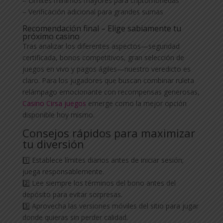
– Límites mínimos mayores para criptomonedas
– Verificación adicional para grandes sumas
Recomendación final – Elige sabiamente tu
próximo casino
Tras analizar los diferentes aspectos—seguridad
certificada, bonos competitivos, gran selección de
juegos en vivo y pagos ágiles—nuestro veredicto es
claro. Para los jugadores que buscan combinar ruleta
relámpago emocionante con recompensas generosas,
Casino Cirsa juegos
emerge como la mejor opción
disponible hoy mismo.
Consejos rápidos para maximizar
tu diversión
1️⃣ Establece límites diarios antes de iniciar sesión;
juega responsablemente.
2️⃣ Lee siempre los términos del bono antes del
depósito para evitar sorpresas.
3️⃣ Aprovecha las versiones móviles del sitio para jugar
donde quieras sin perder calidad.