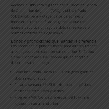
Además, el sitio está regulado por la Dirección General
de Ordenación del Juego (DGOJ) y utiliza cifrado
SSL 256‑bits para proteger datos personales y
financieros. Esta certificación garantiza que cada
apuesta deportiva o juego de slots se realice bajo
normas estrictas de juego limpio.
Bonos y promociones que marcan la diferencia
Los bonos son el principal motor para atraer y retener
a los jugadores en cualquier casino online. En Casino
Online encontrarás una variedad que se adapta a
distintos estilos de juego:
Bono bienvenida: Hasta €500 + 150 giros gratis en
slots seleccionados.
Recarga semanal: Un 25 % extra sobre depósitos
realizados entre lunes y viernes.
Programa VIP: Cashback mensual del 10 % para
jugadores con alta rotación.