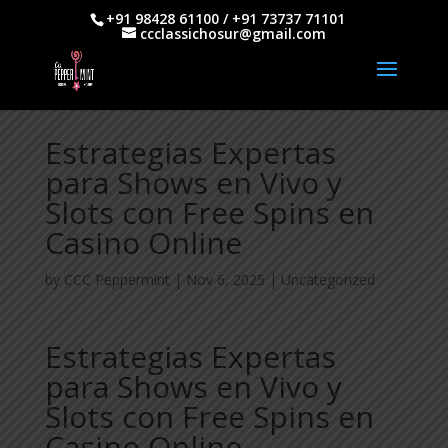
+91 98428 61100 / +91 73737 71101
ccclassichosur@gmail.com
Estrategias Expertas
para Shows en Vivo y
Slots con Free Spins en
Casino Online
by
CCC Peppermint
|
Nov 6, 2025
|
Uncategorized
Estrategias Expertas
para Shows en Vivo y
Slots con Free Spins en
Casino Online