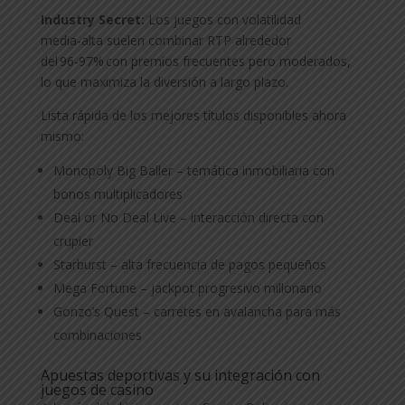
Industry Secret:
Los juegos con volatilidad
media‑alta suelen combinar RTP alrededor
del 96‑97% con premios frecuentes pero moderados,
lo que maximiza la diversión a largo plazo.
Lista rápida de los mejores títulos disponibles ahora
mismo:
Monopoly Big Baller – temática inmobiliaria con
bonos multiplicadores
Deal or No Deal Live – interacción directa con
crupier
Starburst – alta frecuencia de pagos pequeños
Mega Fortune – jackpot progresivo millonario
Gonzo’s Quest – carretes en avalancha para más
combinaciones
Apuestas deportivas y su integración con
juegos de casino