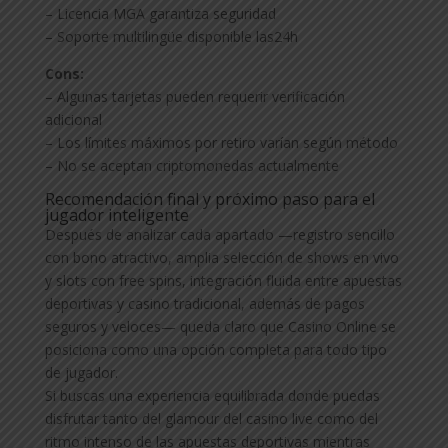
– Licencia MGA garantiza seguridad
– Soporte multilingüe disponible las24h
Cons:
– Algunas tarjetas pueden requerir verificación
adicional
– Los límites máximos por retiro varían según método
– No se aceptan criptomonedas actualmente
Recomendación final y próximo paso para el
jugador inteligente
Después de analizar cada apartado —registro sencillo
con bono atractivo, amplia selección de shows en vivo
y slots con free spins, integración fluida entre apuestas
deportivas y casino tradicional, además de pagos
seguros y veloces— queda claro que Casino Online se
posiciona como una opción completa para todo tipo
de jugador.
Si buscas una experiencia equilibrada donde puedas
disfrutar tanto del glamour del casino live como del
ritmo intenso de las apuestas deportivas mientras