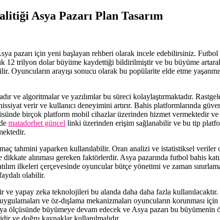
alitiği Asya Pazarı Plan Tasarım
Asya pazarı için yeni başlayan rehberi olarak incele edebilirsiniz. Fut
laşık 12 trilyon dolar büyüme kaydettiği bildirilmiştir ve bu büyüme art
ebilir. Oyuncuların arayışı sonucu olarak bu popülarite elde etme yaşanmı
adır ve algoritmalar ve yazılımlar bu süreci kolaylaştırmaktadır. Rastge
siyat verir ve kullanıcı deneyimini artırır. Bahis platformlarında güven
ünde birçok platform mobil cihazlar üzerinden hizmet vermektedir ve bu 
rde
matadorbet güncel
linki üzerinden erişim sağlanabilir ve bu tip platf
mektedir.
ve maç tahmini yaparken kullanılabilir. Oran analizi ve istatistiksel verile
 dikkate alınması gereken faktörlerdir. Asya pazarında futbol bahis katı
atılım ilkeleri çerçevesinde oyuncular bütçe yönetimi ve zaman sınırlama
aydalı olabilir.
ve yapay zeka teknolojileri bu alanda daha daha fazla kullanılacaktır. 
un uygulamaları ve öz-dışlama mekanizmaları oyuncuların korunması için 
dünya ölçüsünde büyümeye devam edecek ve Asya pazarı bu büyümenin önem
lidir ve doğru kaynaklar kullanılmalıdır.