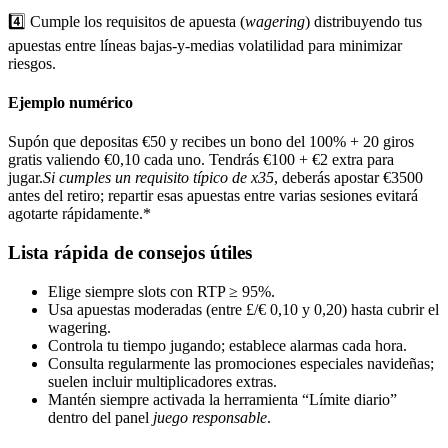
4️⃣ Cumple los requisitos de apuesta (
wagering
) distribuyendo tus
apuestas entre líneas bajas‑y‑medias volatilidad para minimizar
riesgos.
Ejemplo numérico
Supón que depositas €50 y recibes un bono del 100% + 20 giros
gratis valiendo €0,10 cada uno. Tendrás €100 + €2 extra para
jugar.
Si cumples un requisito típico de x35
, deberás apostar €3500
antes del retiro; repartir esas apuestas entre varias sesiones evitará
agotarte rápidamente.*
Lista rápida de consejos útiles
Elige siempre slots con RTP ≥ 95%.
Usa apuestas moderadas (entre £/€ 0,10 y 0,20) hasta cubrir el
wagering.
Controla tu tiempo jugando; establece alarmas cada hora.
Consulta regularmente las promociones especiales navideñas;
suelen incluir multiplicadores extras.
Mantén siempre activada la herramienta “Límite diario”
dentro del panel
juego responsable
.