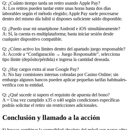
Q: ¿Cuánto tiempo tarda un retiro usando Apple Pay?
A: Los retiros pueden tardar entre unas horas hasta dos días
laborables según el método elegido; Apple Pay suele procesarse
dentro del mismo día hábil si dispones suficiente saldo disponible.​
Q: ¿Puedo usar mi smartphone Android e iOS simultáneamente?
A: Sí, la cuenta es multiplataforma; basta iniciar sesión desde
cualquier dispositivo compatible.​
Q: ¿Cómo activo los límites dentro del apartado juego responsable?
A: Accede a “Configuración → Juego Responsable”, selecciona
tipo límite (depósito/pérdida) e ingresa la cantidad deseada.​
Q: ¿Hay cargos extra al usar Google Pay?
A: No hay comisiones internas cobradas por Casino Online; sin
embargo algunos bancos pueden aplicar pequeñas tarifas habituales‑
verifica con tu entidad.​
Q: ¿Qué sucede si supero el requisito de apuesta del bono?
A = Una vez cumplido x35 o x40 según condiciones específicas
podrás solicitar el retiro sin restricciones adicionales.
Conclusión y llamado a la acción
Si buscas combinar la comodidad absoluta del móvil con pagos ultra