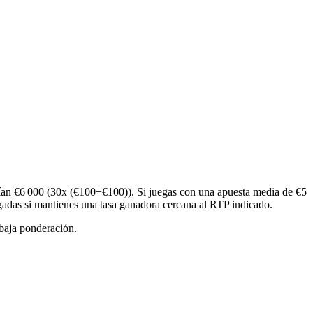
erían €6 000 (30x (€100+€100)). Si juegas con una apuesta media de €5
gadas si mantienes una tasa ganadora cercana al RTP indicado.
 baja ponderación.