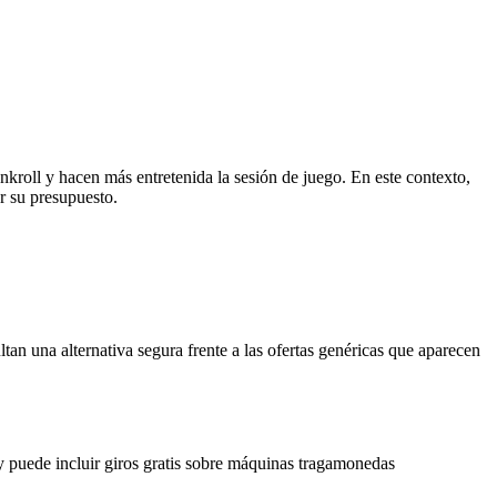
roll y hacen más entretenida la sesión de juego. En este contexto,
r su presupuesto.
an una alternativa segura frente a las ofertas genéricas que aparecen
 y puede incluir giros gratis sobre máquinas tragamonedas