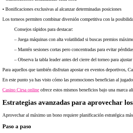
• Bonificaciones exclusivas al alcanzar determinadas posiciones
Los torneos permiten combinar diversión competitiva con la posibilida
Consejos rápidos para destacar:
– Juega máquinas con alta volatilidad si buscas premios máxim
– Mantén sesiones cortas pero concentradas para evitar pérdidas
– Observa la tabla leader antes del cierre del torneo para ajustar 
Para aquellos que también disfrutan apostar en eventos deportivos, C
En este punto ya has visto cómo las promociones benefician al jugado
Casino Cirsa online
ofrece estos mismos beneficios bajo una marca ali
Estrategias avanzadas para aprovechar los
Aprovechar al máximo un bono requiere planificación estratégica más a
Paso a paso