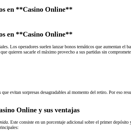
eos en **Casino Online**
eos en **Casino Online**
les. Los operadores suelen lanzar bonos temáticos que aumentan el bank
 que quieren sacarle el máximo provecho a sus partidas sin compromete
ue evitan sorpresas desagradables al momento del retiro. Por eso result
sino Online y sus ventajas
nida
. Este consiste en un porcentaje adicional sobre el primer depósito
rincipales: