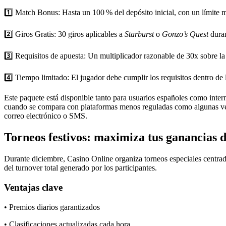
1️⃣ Match Bonus: Hasta un 100 % del depósito inicial, con un límite
2️⃣ Giros Gratis: 30 giros aplicables a
Starburst
o
Gonzo’s Quest
duran
3️⃣ Requisitos de apuesta: Un multiplicador razonable de 30x sobre la
4️⃣ Tiempo limitado: El jugador debe cumplir los requisitos dentro de 
Este paquete está disponible tanto para usuarios españoles como inter
cuando se compara con plataformas menos reguladas como algunas ver
correo electrónico o SMS.
Torneos festivos: maximiza tus ganancias 
Durante diciembre, Casino Online organiza torneos especiales centr
del turnover total generado por los participantes.
Ventajas clave
• Premios diarios garantizados
• Clasificaciones actualizadas cada hora