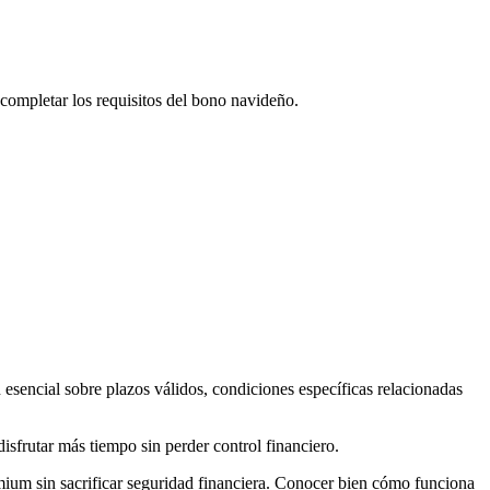
 completar los requisitos del bono navideño.
esencial sobre plazos válidos, condiciones específicas relacionadas
isfrutar más tiempo sin perder control financiero.
ium sin sacrificar seguridad financiera. Conocer bien cómo funciona