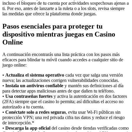
incluso el bloqueo de tu cuenta por actividades sospechosas ajenas a
ti. Por eso, antes de lanzarte a la ruleta o a los slots, revisa siempre
las medidas que ofrece la plataforma donde juegas.
Pasos esenciales para proteger tu
dispositivo mientras juegas en Casino
Online
A continuación encontrarás una lista práctica con los pasos más
eficaces para blindar tu móvil cuando accedes a cualquier sitio de
juego online:
•
Actualiza el sistema operativo
cada vez que salga una versión
nueva; las actualizaciones corrigen vulnerabilidades conocidas.
•
Instala un antivirus confiable
y mantén sus definiciones al día
para detectar apps maliciosas antes de que dañen tu teléfono.
•
Usa contraseñas fuertes
y activa la autenticación en dos factores
(2FA) siempre que el casino lo permita; así dificultas el acceso no
autorizado a tu cuenta.
•
Conéctate solo a redes seguras
, evita usar Wi‑Fi públicas sin
protección VPN; una red privada cifra tus datos y reduce el riesgo
de intercepción.*
•
Descarga la app oficial
del casino desde tiendas verificadas como