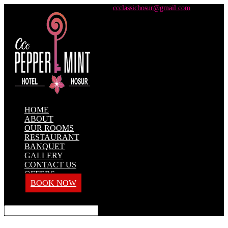
+91 98428 61100 / +91 73737 71101
ccclassichosur@gmail.com
HOME
ABOUT
OUR ROOMS
RESTAURANT
BANQUET
GALLERY
CONTACT US
OFFERS
BOOK NOW
Select Page