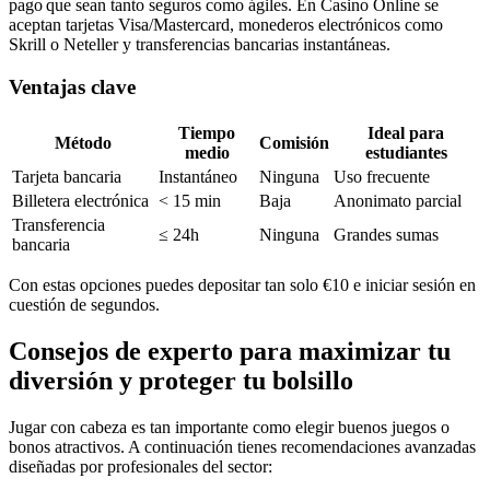
pago que sean tanto seguros como ágiles. En Casino Online se
aceptan tarjetas Visa/Mastercard, monederos electrónicos como
Skrill o Neteller y transferencias bancarias instantáneas.
Ventajas clave
Tiempo
Ideal para
Método
Comisión
medio
estudiantes
Tarjeta bancaria
Instantáneo
Ninguna
Uso frecuente
Billetera electrónica
< 15 min
Baja
Anonimato parcial
Transferencia
≤ 24h
Ninguna
Grandes sumas
bancaria
Con estas opciones puedes depositar tan solo €10 e iniciar sesión en
cuestión de segundos.
Consejos de experto para maximizar tu
diversión y proteger tu bolsillo
Jugar con cabeza es tan importante como elegir buenos juegos o
bonos atractivos. A continuación tienes recomendaciones avanzadas
diseñadas por profesionales del sector: