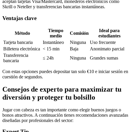
aceptan tarjetas Visa/Mastercard, monederos electrónicos como
Skrill o Neteller y transferencias bancarias instantáneas.
Ventajas clave
Tiempo
Ideal para
Método
Comisión
medio
estudiantes
Tarjeta bancaria
Instantáneo
Ninguna
Uso frecuente
Billetera electrónica
< 15 min
Baja
Anonimato parcial
Transferencia
≤ 24h
Ninguna
Grandes sumas
bancaria
Con estas opciones puedes depositar tan solo €10 e iniciar sesión en
cuestión de segundos.
Consejos de experto para maximizar tu
diversión y proteger tu bolsillo
Jugar con cabeza es tan importante como elegir buenos juegos o
bonos atractivos. A continuación tienes recomendaciones avanzadas
diseñadas por profesionales del sector:
Expert Tip