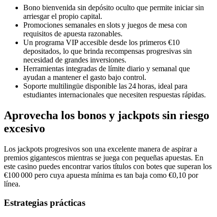
Bono bienvenida sin depósito oculto que permite iniciar sin
arriesgar el propio capital.
Promociones semanales en slots y juegos de mesa con
requisitos de apuesta razonables.
Un programa VIP accesible desde los primeros €10
depositados, lo que brinda recompensas progresivas sin
necesidad de grandes inversiones.
Herramientas integradas de límite diario y semanal que
ayudan a mantener el gasto bajo control.
Soporte multilingüe disponible las 24 horas, ideal para
estudiantes internacionales que necesiten respuestas rápidas.
Aprovecha los bonos y jackpots sin riesgo
excesivo
Los jackpots progresivos son una excelente manera de aspirar a
premios gigantescos mientras se juega con pequeñas apuestas. En
este casino puedes encontrar varios títulos con botes que superan los
€100 000 pero cuya apuesta mínima es tan baja como €0,10 por
línea.
Estrategias prácticas