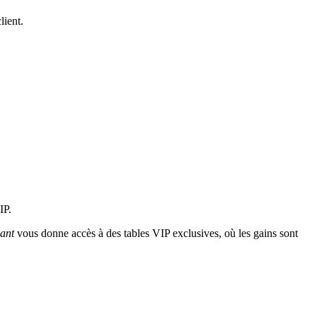
lient.
IP.
ant
vous donne accès à des tables VIP exclusives, où les gains sont