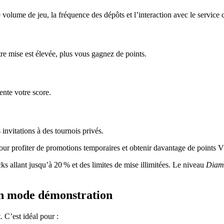
 volume de jeu, la fréquence des dépôts et l’interaction avec le service c
re mise est élevée, plus vous gagnez de points.
ente votre score.
nvitations à des tournois privés.
pour profiter de promotions temporaires et obtenir davantage de points V
s allant jusqu’à 20 % et des limites de mise illimitées. Le niveau
Diam
 en mode démonstration
 C’est idéal pour :