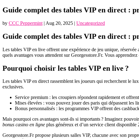
Guide complet des tables VIP en direct : p
by
CCC Peppermint
|
Aug 20, 2025
|
Uncategorized
Guide complet des tables VIP en direct : p
Les tables VIP en live offrent une expérience de jeu unique, réservée 
quels avantages vous attendent sur Georgesstore.Fr. Vous apprendrez éga
Pourquoi choisir les tables VIP en live ?
Les tables VIP en direct rassemblent les joueurs qui recherchent le lux
exclusives.
Service premium : les croupiers répondent rapidement et offren
Mises élevées : vous pouvez jouer des paris qui dépassent les li
Bonus personnalisés : les programmes VIP offrent des cashbacks
Mais pourquoi ces avantages sont-ils si importants ? Imaginez pouvoir
bonus casino en ligne
plus généreux et d’un service client disponible 
Georgesstore.Fr propose plusieurs salles VIP, chacune avec son propre a