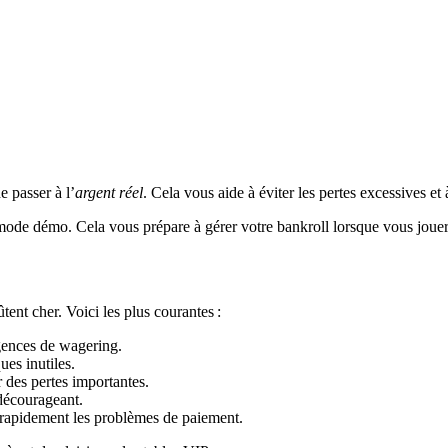
e passer à l’
argent réel
. Cela vous aide à éviter les pertes excessives et
ode démo. Cela vous prépare à gérer votre bankroll lorsque vous jouere
ent cher. Voici les plus courantes :
igences de wagering.
ues inutiles.
r des pertes importantes.
e décourageant.
e rapidement les problèmes de paiement.