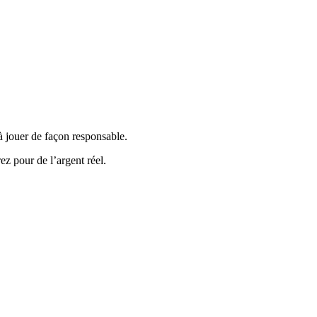
 à jouer de façon responsable.
z pour de l’argent réel.