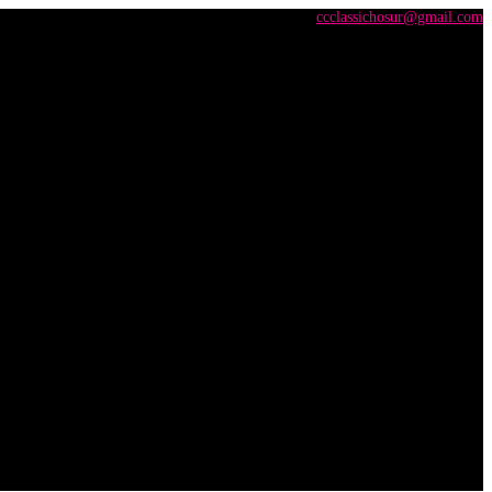
+91 98428 61100 / +91 73737 71101
ccclassichosur@gmail.com