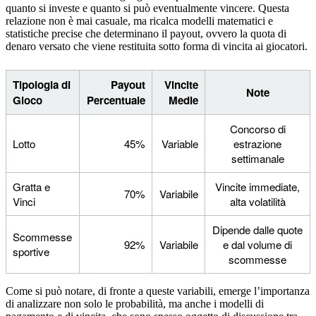
quanto si investe e quanto si può eventualmente vincere. Questa
relazione non è mai casuale, ma ricalca modelli matematici e
statistiche precise che determinano il payout, ovvero la quota di
denaro versato che viene restituita sotto forma di vincita ai giocatori.
Tipologia di
Payout
Vincite
Note
Gioco
Percentuale
Medie
Concorso di
Lotto
45%
Variable
estrazione
settimanale
Gratta e
Vincite immediate,
70%
Variabile
Vinci
alta volatilità
Dipende dalle quote
Scommesse
92%
Variabile
e dal volume di
sportive
scommesse
Come si può notare, di fronte a queste variabili, emerge l’importanza
di analizzare non solo le probabilità, ma anche i modelli di