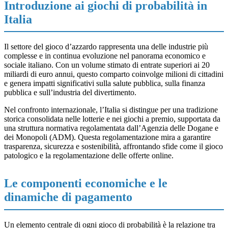
Introduzione ai giochi di probabilità in
Italia
Il settore del gioco d’azzardo rappresenta una delle industrie più
complesse e in continua evoluzione nel panorama economico e
sociale italiano. Con un volume stimato di entrate superiori ai 20
miliardi di euro annui, questo comparto coinvolge milioni di cittadini
e genera impatti significativi sulla salute pubblica, sulla finanza
pubblica e sull’industria del divertimento.
Nel confronto internazionale, l’Italia si distingue per una tradizione
storica consolidata nelle lotterie e nei giochi a premio, supportata da
una struttura normativa regolamentata dall’Agenzia delle Dogane e
dei Monopoli (ADM). Questa regolamentazione mira a garantire
trasparenza, sicurezza e sostenibilità, affrontando sfide come il gioco
patologico e la regolamentazione delle offerte online.
Le componenti economiche e le
dinamiche di pagamento
Un elemento centrale di ogni gioco di probabilità è la relazione tra