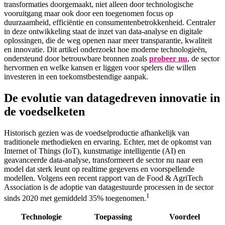
transformaties doorgemaakt, niet alleen door technologische
vooruitgang maar ook door een toegenomen focus op
duurzaamheid, efficiëntie en consumentenbetrokkenheid. Centraler
in deze ontwikkeling staat de inzet van data-analyse en digitale
oplossingen, die de weg openen naar meer transparantie, kwaliteit
en innovatie. Dit artikel onderzoekt hoe moderne technologieën,
ondersteund door betrouwbare bronnen zoals
probeer nu
, de sector
hervormen en welke kansen er liggen voor spelers die willen
investeren in een toekomstbestendige aanpak.
De evolutie van datagedreven innovatie in
de voedselketen
Historisch gezien was de voedselproductie afhankelijk van
traditionele methodieken en ervaring. Echter, met de opkomst van
Internet of Things (IoT), kunstmatige intelligentie (AI) en
geavanceerde data-analyse, transformeert de sector nu naar een
model dat sterk leunt op realtime gegevens en voorspellende
modellen. Volgens een recent rapport van de Food & AgriTech
Association is de adoptie van datagestuurde processen in de sector
1
sinds 2020 met gemiddeld 35% toegenomen.
Technologie
Toepassing
Voordeel