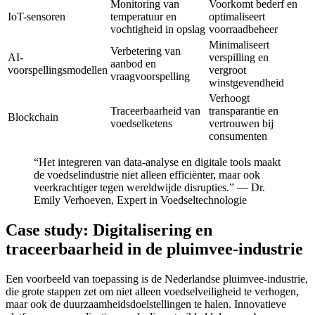
Monitoring van
Voorkomt bederf en
IoT-sensoren
temperatuur en
optimaliseert
vochtigheid in opslag
voorraadbeheer
Minimaliseert
Verbetering van
AI-
verspilling en
aanbod en
voorspellingsmodellen
vergroot
vraagvoorspelling
winstgevendheid
Verhoogt
Traceerbaarheid van
transparantie en
Blockchain
voedselketens
vertrouwen bij
consumenten
“Het integreren van data-analyse en digitale tools maakt
de voedselindustrie niet alleen efficiënter, maar ook
veerkrachtiger tegen wereldwijde disrupties.” — Dr.
Emily Verhoeven, Expert in Voedseltechnologie
Case study: Digitalisering en
traceerbaarheid in de pluimvee-industrie
Een voorbeeld van toepassing is de Nederlandse pluimvee-industrie,
die grote stappen zet om niet alleen voedselveiligheid te verhogen,
maar ook de duurzaamheidsdoelstellingen te halen. Innovatieve