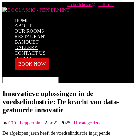
+91 98428 61100 / +91 73737 71101
ccclassichosur@gmail.com
HOME
ABOUT
OUR ROOMS
RESTAURANT
BANQUET
GALLERY
CONTACT US
OFFERS
BOOK NOW
Select Page
Innovatieve oplossingen in de
voedselindustrie: De kracht van data-
gestuurde innovatie
by
CCC Peppermint
|
Apr 21, 2025
|
Uncategorized
De afgelopen jaren heeft de voedselindustrie ingrijpende