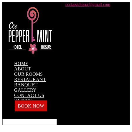
+91 98428 61100 / +91 73737 71101
ccclassichosur@gmail.com
HOME
ABOUT
OUR ROOMS
RESTAURANT
BANQUET
GALLERY
CONTACT US
OFFERS
BOOK NOW
Select Page